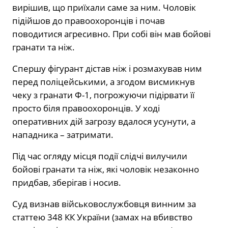
вирішив, що приїхали саме за ним. Чоловік
підійшов до правоохоронців і почав
поводитися агресивно. При собі він мав бойові
гранати та ніж.
Спершу фігурант дістав ніж і розмахував ним
перед поліцейськими, а згодом висмикнув
чеку з гранати Ф-1, погрожуючи підірвати її
просто біля правоохоронців. У ході
оперативних дій загрозу вдалося усунути, а
нападника – затримати.
Під час огляду місця події слідчі вилучили
бойові гранати та ніж, які чоловік незаконно
придбав, зберігав і носив.
Суд визнав військовослужбовця винним за
статтею 348 КК України (замах на вбивство