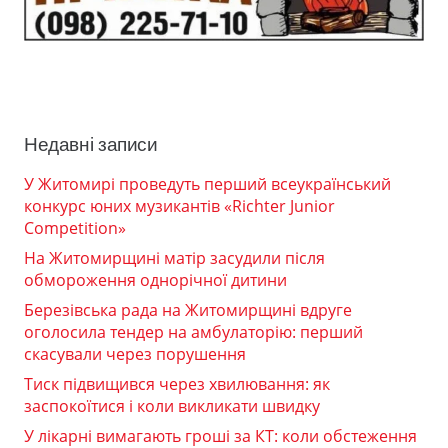
Недавні записи
У Житомирі проведуть перший всеукраїнський
конкурс юних музикантів «Richter Junior
Competition»
На Житомирщині матір засудили після
обмороження однорічної дитини
Березівська рада на Житомирщині вдруге
оголосила тендер на амбулаторію: перший
скасували через порушення
Тиск підвищився через хвилювання: як
заспокоїтися і коли викликати швидку
У лікарні вимагають гроші за КТ: коли обстеження