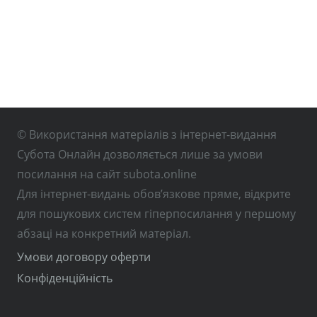
© Використання матеріалів з інтернет-видання
Субота Онлайн дозволяється лише за умови
посилання на сайт subota.online
Для інтернет-видань обов’язкове пряме, відкрите
для пошукових систем гіперпосилання у першому
абзаці на конкретний матеріал.
Умови договору оферти
Конфіденційність