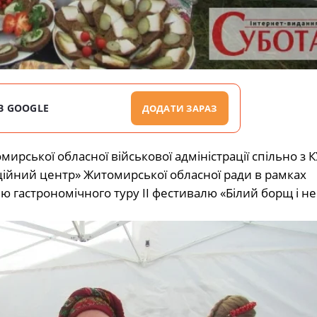
В GOOGLE
ДОДАТИ ЗАРАЗ
ирської обласної військової адміністрації спільно з К
йний центр» Житомирської обласної ради в рамках
ю гастрономічного туру II фестивалю «Білий борщ і не 