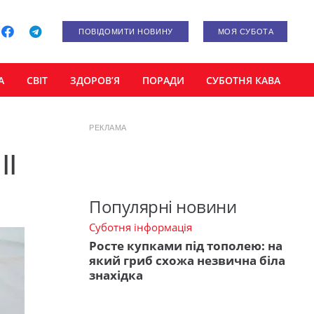
ПОВІДОМИТИ НОВИНУ
МОЯ СУБОТА
А
СВІТ
ЗДОРОВ’Я
ПОРАДИ
СУБОТНЯ КАВА
РЕКЛАМА
II
Популярні новини
Суботня інформація
Росте купками під тополею: на
який гриб схожа незвична біла
знахідка