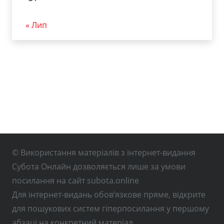
« Лип
© Використання матеріалів з інтернет-видання
Субота Онлайн дозволяється лише за умови
посилання на сайт subota.online
Для інтернет-видань обов’язкове пряме, відкрите
для пошукових систем гіперпосилання у першому
абзаці на конкретний матеріал.