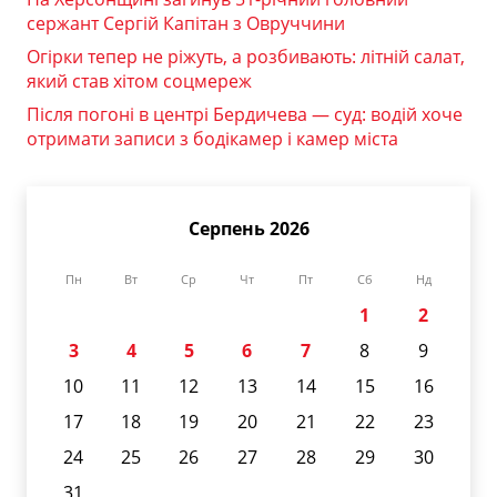
сержант Сергій Капітан з Овруччини
Огірки тепер не ріжуть, а розбивають: літній салат,
який став хітом соцмереж
Після погоні в центрі Бердичева — суд: водій хоче
отримати записи з бодікамер і камер міста
Серпень 2026
Пн
Вт
Ср
Чт
Пт
Сб
Нд
1
2
3
4
5
6
7
8
9
10
11
12
13
14
15
16
17
18
19
20
21
22
23
24
25
26
27
28
29
30
31