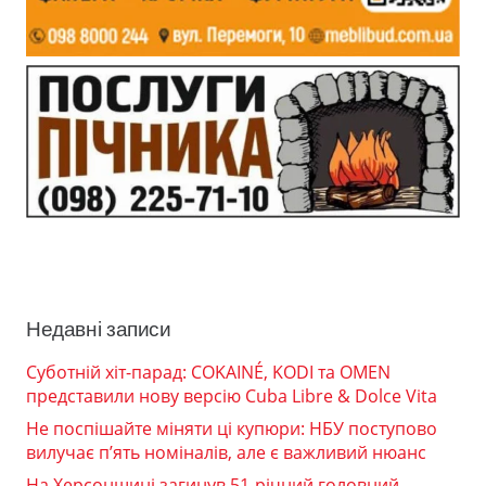
Недавні записи
Суботній хіт-парад: COKAINÉ, KODI та OMEN
представили нову версію Cuba Libre & Dolce Vita
Не поспішайте міняти ці купюри: НБУ поступово
вилучає п’ять номіналів, але є важливий нюанс
На Херсонщині загинув 51-річний головний