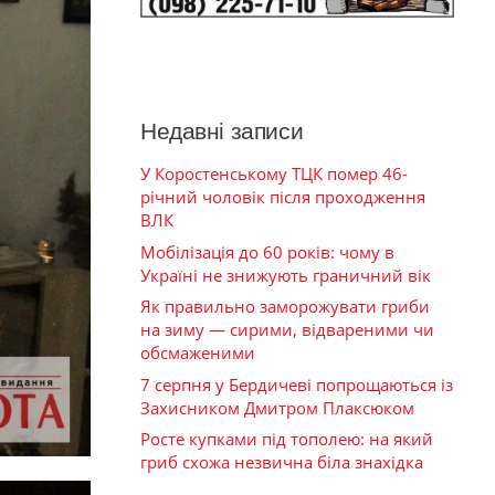
Недавні записи
У Коростенському ТЦК помер 46-
річний чоловік після проходження
ВЛК
Мобілізація до 60 років: чому в
Україні не знижують граничний вік
Як правильно заморожувати гриби
на зиму — сирими, відвареними чи
обсмаженими
7 серпня у Бердичеві попрощаються із
Захисником Дмитром Плаксюком
Росте купками під тополею: на який
гриб схожа незвична біла знахідка