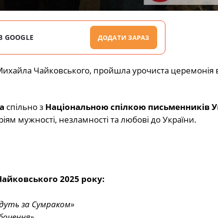
В GOOGLE
ДОДАТИ ЗАРАЗ
 Михайла Чайковського, пройшла урочиста церемонія
а
спільно з
Національною спілкою письменників У
іям мужності, незламності та любові до України.
Чайковського 2025 року:
йдуть за Сумраком»
збочення»