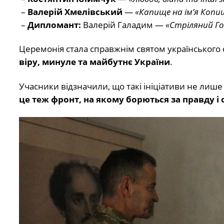
–
Валерій Хмелівський
—
«Капище на ім’я Копи
–
Дипломант:
Валерій Галадим —
«Стріляний Г
Церемонія стала справжнім святом українського 
віру, минуле та майбутнє України
.
Учасники відзначили, що такі ініціативи не лише
це теж фронт, на якому борються за правду і