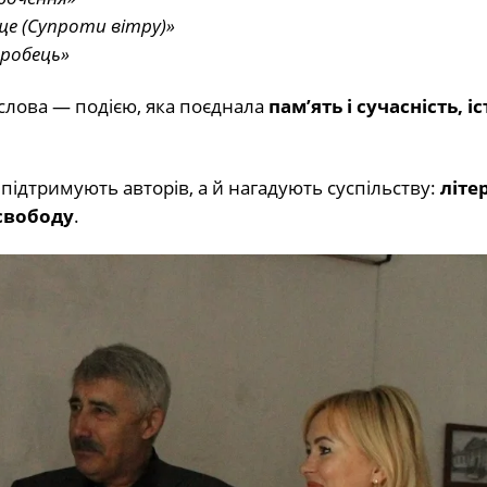
ще (Супроти вітру)»
оробець»
слова — подією, яка поєднала
пам’ять і сучасність, і
 підтримують авторів, а й нагадують суспільству:
літе
 свободу
.