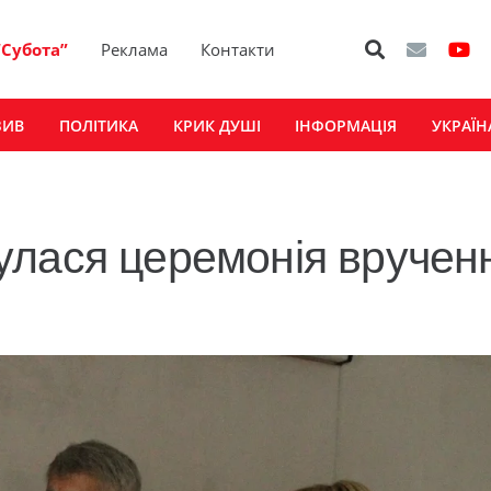
“Субота”
Реклама
Контакти
ЗИВ
ПОЛІТИКА
КРИК ДУШІ
ІНФОРМАЦІЯ
УКРАЇН
улася церемонія вручен