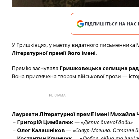
ПІДПИШІТЬСЯ НА НАС 
У Гришківцях, у маєтку видатного письменника
Літературної премії його імені
.
Премію заснувала
Гришковецька селищна рад
Вона присвячена творам військової прози — істор
РЕКЛАМА
Лауреати Літературної премії імені Михайла 
–
Григорій Цимбалюк
—
«Дієпис дивної доби»
–
Олег Калашніков
—
«Савур-Могила. Останні 
–
Костянтин Климчук
—
«Любов, війна та інші 