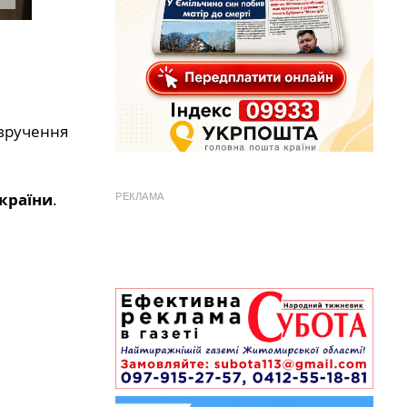
 вручення
країни
.
РЕКЛАМА