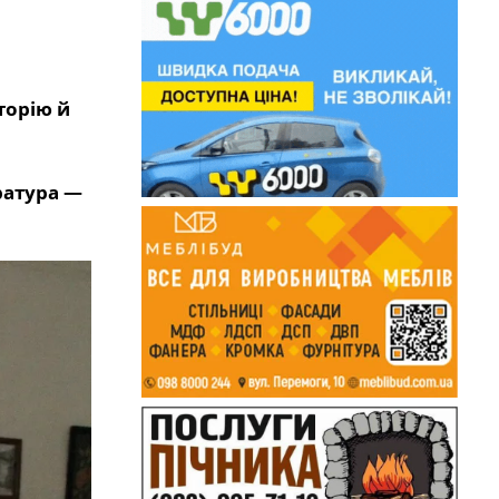
сторію й
ратура —