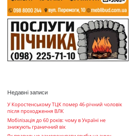
Недавні записи
У Коростенському ТЦК помер 46-річний чоловік
після проходження ВЛК
Мобілізація до 60 років: чому в Україні не
знижують граничний вік