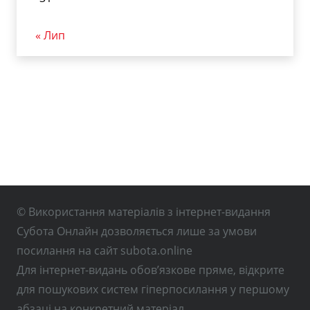
« Лип
© Використання матеріалів з інтернет-видання
Субота Онлайн дозволяється лише за умови
посилання на сайт subota.online
Для інтернет-видань обов’язкове пряме, відкрите
для пошукових систем гіперпосилання у першому
абзаці на конкретний матеріал.