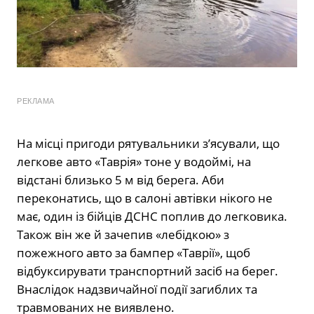
РЕКЛАМА
На місці пригоди рятувальники з’ясували, що
легкове авто «Таврія» тоне у водоймі, на
відстані близько 5 м від берега. Аби
переконатись, що в салоні автівки нікого не
має, один із бійців ДСНС поплив до легковика.
Також він же й зачепив «лебідкою» з
пожежного авто за бампер «Таврії», щоб
відбуксирувати транспортний засіб на берег.
Внаслідок надзвичайної події загиблих та
травмованих не виявлено.