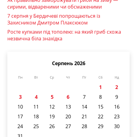
Як правильно заморожувати гриби на зиму —
сирими, відвареними чи обсмаженими
7 серпня у Бердичеві попрощаються із
Захисником Дмитром Плаксюком
Росте купками під тополею: на який гриб схожа
незвична біла знахідка
Серпень 2026
Пн
Вт
Ср
Чт
Пт
Сб
Нд
1
2
3
4
5
6
7
8
9
10
11
12
13
14
15
16
17
18
19
20
21
22
23
24
25
26
27
28
29
30
31