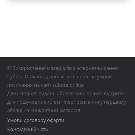
© Використання матеріалів з інтернет-видання
Субота Онлайн дозволяється лише за умови
посилання на сайт subota.online
Для інтернет-видань обов’язкове пряме, відкрите
для пошукових систем гіперпосилання у першому
абзаці на конкретний матеріал.
Умови договору оферти
Конфіденційність