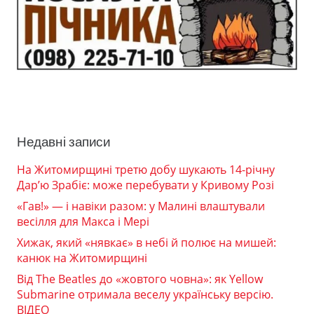
Недавні записи
На Житомирщині третю добу шукають 14-річну
Дар’ю Зрабіє: може перебувати у Кривому Розі
«Гав!» — і навіки разом: у Малині влаштували
весілля для Макса і Мері
Хижак, який «нявкає» в небі й полює на мишей:
канюк на Житомирщині
Від The Beatles до «жовтого човна»: як Yellow
Submarine отримала веселу українську версію.
ВІДЕО