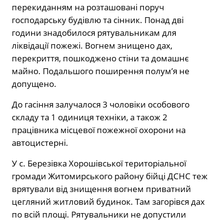
перекиданням на розташовані поруч
господарську будівлю та сінник. Понад дві
години знадобилося рятувальникам для
ліквідації пожежі. Вогнем знищено дах,
перекриття, пошкоджено стіни та домашнє
майно. Подальшого поширення полум’я не
допущено.
До гасіння залучалося 3 чоловіки особового
складу та 1 одиниця техніки, а також 2
працівника місцевої пожежної охорони на
автоцистерні.
У с. Березівка Хорошівської територіальної
громади Житомирського району бійці ДСНС теж
врятували від знищення вогнем приватний
цегляний житловий будинок. Там загорівся дах
по всій площі. Рятувальники не допустили