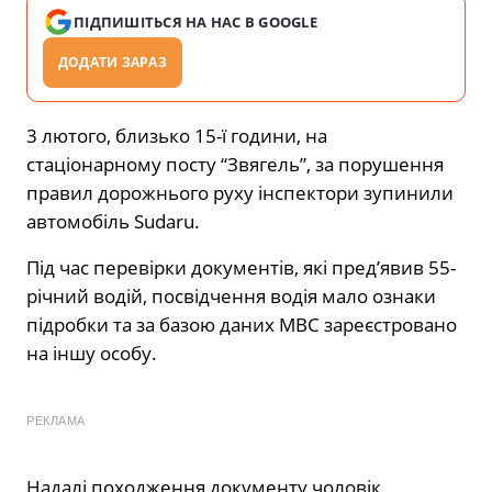
ПІДПИШІТЬСЯ НА НАС В GOOGLE
ДОДАТИ ЗАРАЗ
3 лютого, близько 15-ї години, на
стаціонарному посту “Звягель”, за порушення
правил дорожнього руху інспектори зупинили
автомобіль Sudaru.
Під час перевірки документів, які пред’явив 55-
річний водій, посвідчення водія мало ознаки
підробки та за базою даних МВС зареєстровано
на іншу особу.
РЕКЛАМА
Надалі походження документу чоловік