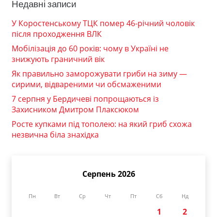
Недавні записи
У Коростенському ТЦК помер 46-річний чоловік
після проходження ВЛК
Мобілізація до 60 років: чому в Україні не
знижують граничний вік
Як правильно заморожувати гриби на зиму —
сирими, відвареними чи обсмаженими
7 серпня у Бердичеві попрощаються із
Захисником Дмитром Плаксюком
Росте купками під тополею: на який гриб схожа
незвична біла знахідка
Серпень 2026
Пн
Вт
Ср
Чт
Пт
Сб
Нд
1
2