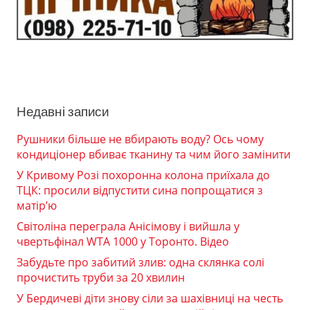
Недавні записи
Рушники більше не вбирають воду? Ось чому
кондиціонер вбиває тканину та чим його замінити
У Кривому Розі похоронна колона приїхала до
ТЦК: просили відпустити сина попрощатися з
матір’ю
Світоліна переграла Анісімову і вийшла у
чвертьфінал WTA 1000 у Торонто. Відео
Забудьте про забитий злив: одна склянка солі
прочистить труби за 20 хвилин
У Бердичеві діти знову сіли за шахівниці на честь