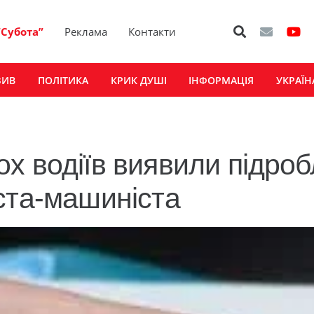
“Субота”
Реклама
Контакти
ЗИВ
ПОЛІТИКА
КРИК ДУШІ
ІНФОРМАЦІЯ
УКРАЇН
х водіїв виявили підроб
ста-машиніста