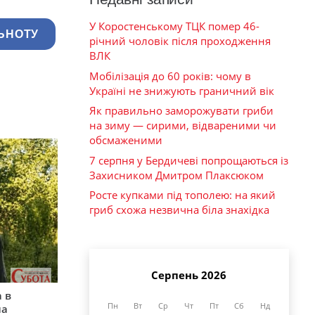
У Коростенському ТЦК помер 46-
ЬНОТУ
річний чоловік після проходження
ВЛК
Мобілізація до 60 років: чому в
Україні не знижують граничний вік
Як правильно заморожувати гриби
на зиму — сирими, відвареними чи
обсмаженими
7 серпня у Бердичеві попрощаються із
Захисником Дмитром Плаксюком
Росте купками під тополею: на який
гриб схожа незвична біла знахідка
Серпень 2026
 в
Пн
Вт
Ср
Чт
Пт
Сб
Нд
на