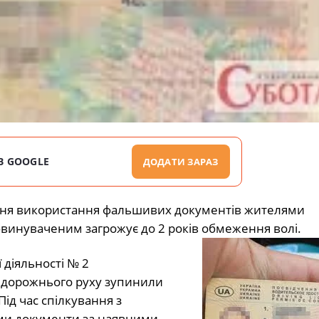
В GOOGLE
ДОДАТИ ЗАРАЗ
ання використання фальшивих документів жителями
 обвинуваченим загрожує до 2 років обмеження волі.
 діяльності № 2
л дорожнього руху зупинили
Під час спілкування з
ми документи за наявними