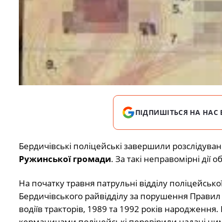
ПІДПИШІТЬСЯ НА НАС 
Бердичівські поліцейські завершили розслідув
Ружинської громади
. За такі неправомірні дії
На початку травня патрульні відділу поліцейської
Бердичівського райвідділу за порушення Прави
водіїв тракторів, 1989 та 1992 років народження. 
керманичами поліцейські перевірили надані ни