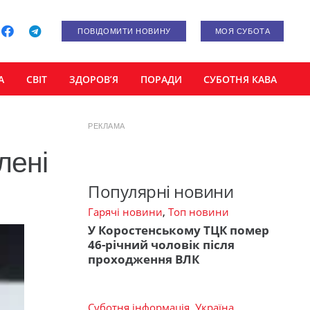
ПОВІДОМИТИ НОВИНУ
МОЯ СУБОТА
А
СВІТ
ЗДОРОВ’Я
ПОРАДИ
СУБОТНЯ КАВА
РЕКЛАМА
лені
Популярні новини
Гарячі новини
,
Топ новини
У Коростенському ТЦК помер
46-річний чоловік після
проходження ВЛК
Суботня інформація
,
Україна