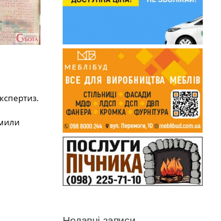
кспертиз.
омили
Недавні записи