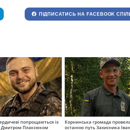
ПІДПИСАТИСЬ НА FACEBOOK СПІЛ
Бердичеві попрощаються із
Корнинська громада провела
 Дмитром Плаксюком
останню путь Захисника Іва