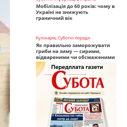
Мобілізація до 60 років: чому в
Україні не знижують
граничний вік
Кулінарія
,
Суботні поради
Як правильно заморожувати
гриби на зиму — сирими,
відвареними чи обсмаженими