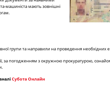
ста-машиніста мають зовнішні
огам.
ної групи та направили на проведення необхідних е
ції, за погодженням з окружною прокуратурою, ознай
и.
аналі
Субота Онлайн