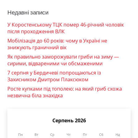
Недавні записи
У Коростенському ТЦК помер 46-річний чоловік
після проходження ВЛК
Мобілізація до 60 років: чому в Україні не
знижують граничний вік
Як правильно заморожувати гриби на зиму —
сирими, відвареними чи обсмаженими
7 серпня у Бердичеві попрощаються із
Захисником Дмитром Плаксюком
Росте купками під тополею: на який гриб схожа
незвична біла знахідка
Серпень 2026
Пн
Вт
Ср
Чт
Пт
Сб
Нд