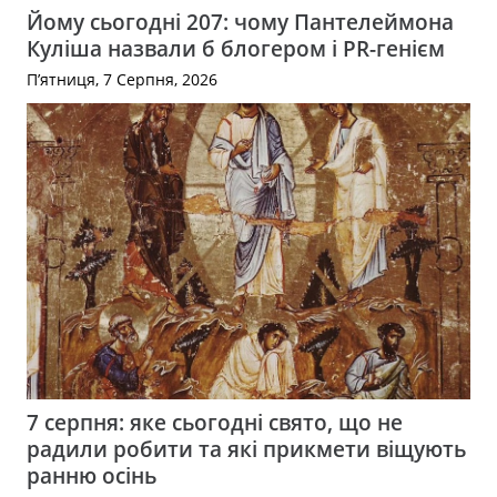
Йому сьогодні 207: чому Пантелеймона
Куліша назвали б блогером і PR-генієм
П’ятниця, 7 Серпня, 2026
7 серпня: яке сьогодні свято, що не
радили робити та які прикмети віщують
ранню осінь