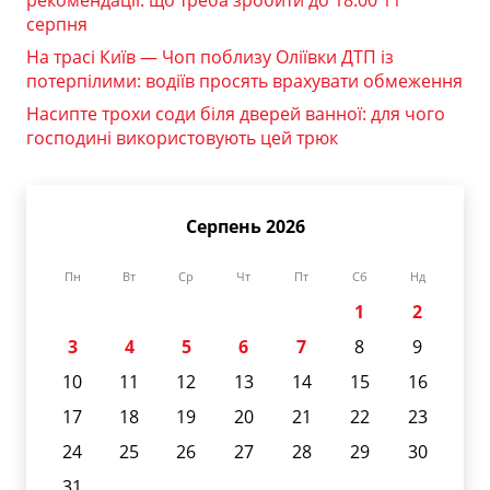
рекомендації: що треба зробити до 18:00 11
серпня
На трасі Київ — Чоп поблизу Оліївки ДТП із
потерпілими: водіїв просять врахувати обмеження
Насипте трохи соди біля дверей ванної: для чого
господині використовують цей трюк
Серпень 2026
Пн
Вт
Ср
Чт
Пт
Сб
Нд
1
2
3
4
5
6
7
8
9
10
11
12
13
14
15
16
17
18
19
20
21
22
23
24
25
26
27
28
29
30
31