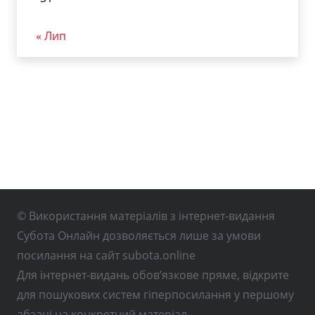
« Лип
© Використання матеріалів з інтернет-видання
Субота Онлайн дозволяється лише за умови
посилання на сайт subota.online
Для інтернет-видань обов’язкове пряме, відкрите
для пошукових систем гіперпосилання у першому
абзаці на конкретний матеріал.