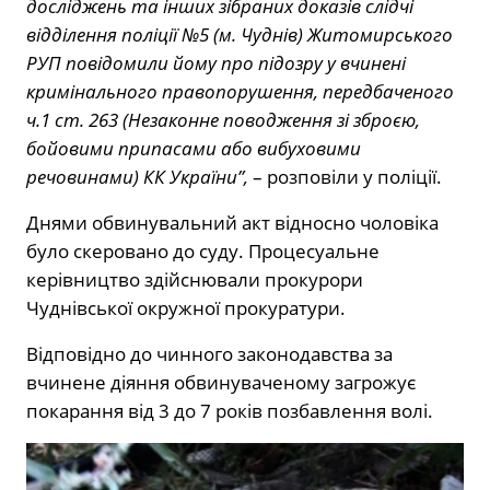
досліджень та інших зібраних доказів слідчі
відділення поліції №5 (м. Чуднів) Житомирського
РУП повідомили йому про підозру у вчинені
кримінального правопорушення, передбаченого
ч.1 ст. 263 (Незаконне поводження зі зброєю,
бойовими припасами або вибуховими
речовинами) КК України”,
– розповіли у поліції.
Днями обвинувальний акт відносно чоловіка
було скеровано до суду. Процесуальне
керівництво здійснювали прокурори
Чуднівської окружної прокуратури.
Відповідно до чинного законодавства за
вчинене діяння обвинуваченому загрожує
покарання від 3 до 7 років позбавлення волі.