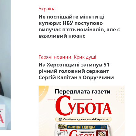
Україна
Не поспішайте міняти ці
купюри: НБУ поступово
вилучає п’ять номіналів, але є
важливий нюанс
Гарячі новини
,
Крик душі
На Херсонщині загинув 51-
річний головний сержант
Сергій Капітан з Овруччини