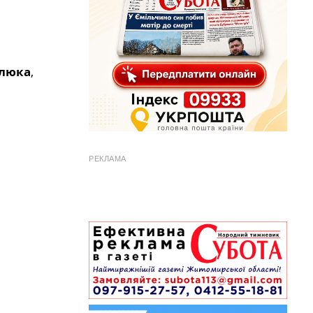
рлюка
,
РЕКЛАМА