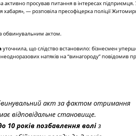
ва активно просував питання в інтересах підприємця. 
я хабаря», — розповіла пресофіцерка поліції Житоми
 з обвинувальним актом.
а
уточнила, що слідство встановило: бізнесмен уперш
ля неодноразових натяків на “винагороду” повідомив п
обвинувальний акт за фактом отримання
має відповідальне становище.
 до 10 років позбавлення волі
з