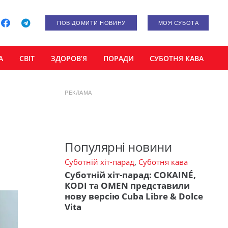
ПОВІДОМИТИ НОВИНУ
МОЯ СУБОТА
А
СВІТ
ЗДОРОВ’Я
ПОРАДИ
СУБОТНЯ КАВА
РЕКЛАМА
Популярні новини
Суботній хіт-парад
,
Суботня кава
Суботній хіт-парад: COKAINÉ,
KODI та OMEN представили
нову версію Cuba Libre & Dolce
Vita