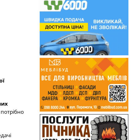
ої
них
т потрібно
дачі