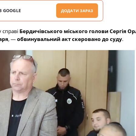
В GOOGLE
ДОДАТИ ЗАРАЗ
у справі
Бердичівського міського голови Сергія О
аря
, —
обвинувальний акт скеровано до суду
.