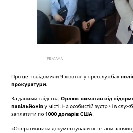
РЕКЛАМА
Про це повідомили 9 жовтня у пресслужбах
полі
прокуратури
.
За даними слідства,
Орлюк вимагав від підпри
павільйонів
у місті. На особистій зустрічі в слу
заплатити по
1000 доларів США
.
«Оперативники документували всі етапи злочину