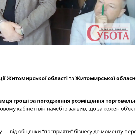
ції Житомирської області
та
Житомирської обласн
ємця гроші за погодження розміщення торговель
жбовому кабінеті він начебто заявив, що за кожен об’єк
 — від обіцянки “посприяти” бізнесу до моменту пере