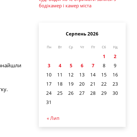
бодікамер і камер міста
Серпень 2026
Пн
Вт
Ср
Чт
Пт
Сб
Нд
1
2
у знайшли
3
4
5
6
7
8
9
10
11
12
13
14
15
16
17
18
19
20
21
22
23
тку.
24
25
26
27
28
29
30
31
« Лип