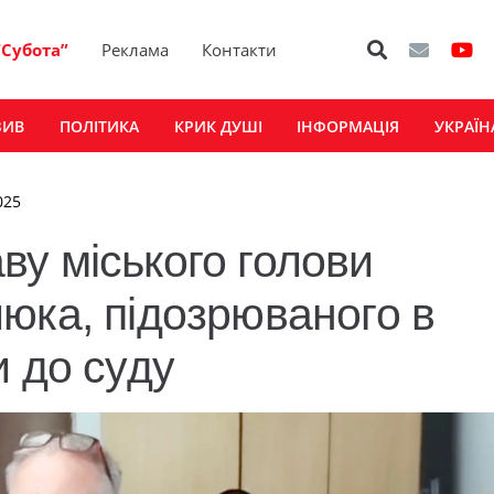
“Субота”
Реклама
Контакти
ЗИВ
ПОЛІТИКА
КРИК ДУШІ
ІНФОРМАЦІЯ
УКРАЇН
025
у міського голови
юка, підозрюваного в
и до суду