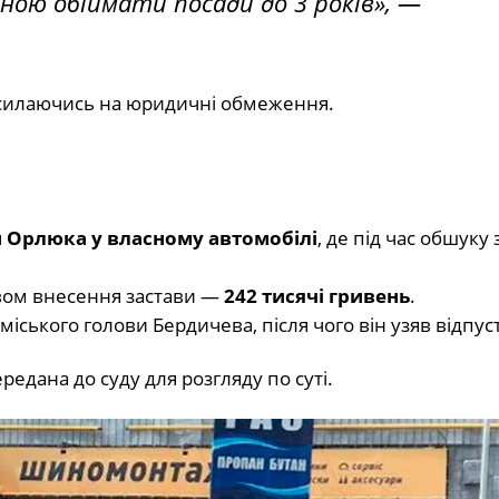
ою обіймати посади до 3 років», —
осилаючись на юридичні обмеження.
 Орлюка у власному автомобілі
, де під час обшук
равом внесення застави —
242 тисячі гривень
.
міського голови Бердичева, після чого він узяв відпус
передана до суду для розгляду по суті.