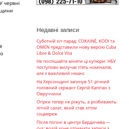
У червні
рщини
Недавні записи
Суботній хіт-парад: COKAINÉ, KODI та
е
OMEN представили нову версію Cuba
ро
Libre & Dolce Vita
Не поспішайте міняти ці купюри: НБУ
поступово вилучає п’ять номіналів,
але є важливий нюанс
На Херсонщині загинув 51-річний
головний сержант Сергій Капітан з
Овруччини
Огірки тепер не ріжуть, а розбивають:
літній салат, який став хітом
соцмереж
Після погоні в центрі Бердичева —
суд: водій хоче отримати записи з