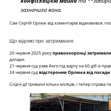
конфіскацією майна
та **заборон
зазначила вона.
Сам Сергій Орлюк від коментарів відмовився, п
Що відомо про затримання
20 червня 2025 року
правоохоронці затримали
долари.
21 червня суд узяв його під варту на 60 діб із п
24 червня суд
відсторонив Орлюка від посади
Слідчі дії тривали кілька місяців, і тепер справа 