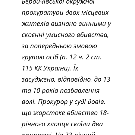
Бердичівської окружної
прокуратури двох місцевих
жителів визнано винними у
скоєнні умисного вбивства,
за попередньою змовою
групою осіб (п. 12 ч. 2 ст.
115 КК України). Їх
засуджено, відповідно, до 13
та 10 років позбавлення
волі. Прокурор у суді довів,
що жорстоке вбивство 18-
річного хлопця скоїли два
приятелі. Це 33-річний