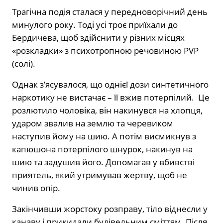
Трагічна подія сталася у передноворічний день
минулого року. Тоді усі троє приїхали до
Бердичева, щоб здійснити у різних місцях
«розкладки» з психотропною речовиною PVP
(солі).
Однак з’ясувалося, що однієї дози синтетичного
наркотику не вистачає – її вжив потерпілий. Це
розлютило чоловіка, він накинувся на хлопця,
ударом звалив на землю та черевиком
наступив йому на шию. А потім висмикнув з
капюшона потерпілого шнурок, накинув на
шию та задушив його. Допомагав у вбивстві
приятель, який утримував жертву, щоб не
чинив опір.
Закінчивши жорстоку розправу, тіло віднесли у
канаву і прикидали будівельним сміттям. Після