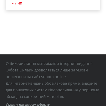
« Лип
© Використання матеріалів з інтернет-видання
Субота Онлайн дозволяється лише за умови
посилання на сайт subota.online
Для інтернет-видань обов’язкове пряме, відкрите
для пошукових систем гіперпосилання у першому
абзаці на конкретний матеріал.
Умови договору оферти