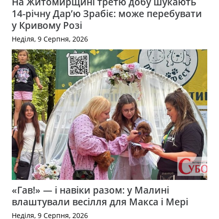
На Житомирщині третю добу шукають
14-річну Дар’ю Зрабіє: може перебувати
у Кривому Розі
Неділя, 9 Серпня, 2026
«Гав!» — і навіки разом: у Малині
влаштували весілля для Макса і Мері
Неділя, 9 Серпня, 2026