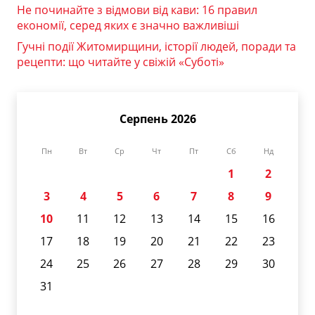
Не починайте з відмови від кави: 16 правил
економії, серед яких є значно важливіші
Гучні події Житомирщини, історії людей, поради та
рецепти: що читайте у свіжій «Суботі»
Серпень 2026
Пн
Вт
Ср
Чт
Пт
Сб
Нд
1
2
3
4
5
6
7
8
9
10
11
12
13
14
15
16
17
18
19
20
21
22
23
24
25
26
27
28
29
30
31