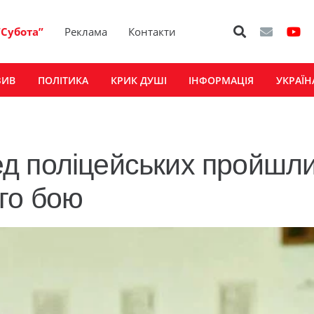
“Субота”
Реклама
Контакти
ЗИВ
ПОЛІТИКА
КРИК ДУШІ
ІНФОРМАЦІЯ
УКРАЇН
д поліцейських пройшл
го бою