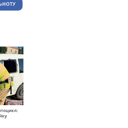
ЬНОТУ
мотоцикл:
ійку