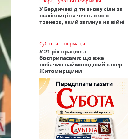
Спорт
,
Суботня інформація
У Бердичеві діти знову сіли за
шахівниці на честь свого
тренера, який загинув на війні
Суботня інформація
У 21 рік працює з
боєприпасами: що вже
побачив наймолодший сапер
Житомирщини