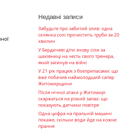
Недавні записи
Забудьте про забитий злив: одна
склянка солі прочистить труби за 20
йної
хвилин
У Бердичеві діти знову сіли за
шахівниці на честь свого тренера,
який загинув на війні
У 21 рік працює з боєприпасами: що
вже побачив наймолодший сапер
Житомирщини
Після нічної атаки у Житомирі
скаржаться на різкий запах: що
показують датчики повітря
Одна цифра на пральній машині
покаже, скільки води йде на кожне
прання