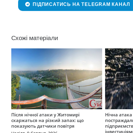
ПІДПИСАТИСЬ НА TELEGRAM КАНАЛ
Схожі матеріали
Після нічної атаки у Житомирі
Нічна атак
скаржаться на різкий запах: що
постраждал
показують датчики повітря
підприємст
інвестиціям