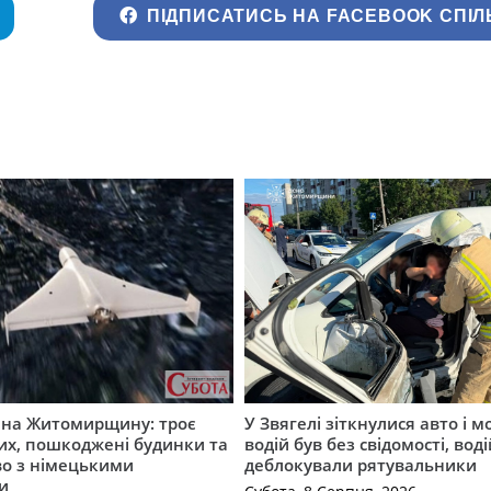
ПІДПИСАТИСЬ НА FACEBOOK СПІЛ
а на Житомирщину: троє
У Звягелі зіткнулися авто і 
их, пошкоджені будинки та
водій був без свідомості, вод
во з німецькими
деблокували рятувальники
и