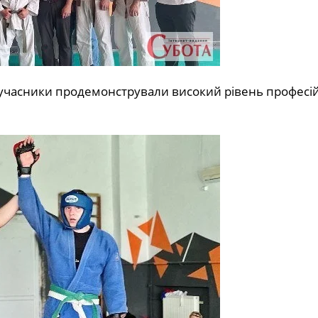
і учасники продемонстрували високий рівень професі