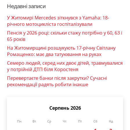
Недавні записи
У Житомирі Mercedes зіткнувся з Yamaha: 18-
річного мотоцикліста госпіталізували
Пенсія у 2026 році: скільки стажу потрібно у 60, 63 і
65 років
На Житомирщині розшукують 17-річну Світлану
Ромащенко: має два татуювання на руках
Семеро людей, серед них двоє дітей, травмувалися
у потрійній ДТП біля Коростеня
Перевертаєте банки після закрутки? Сучасні
рекомендації радять робити інакше
Серпень 2026
Пн
Вт
Ср
Чт
Пт
Сб
Нд