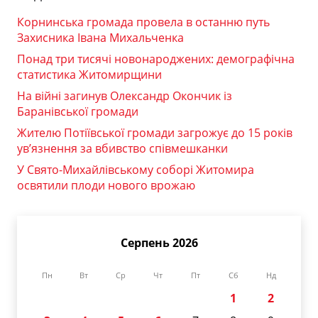
Корнинська громада провела в останню путь
Захисника Івана Михальченка
Понад три тисячі новонароджених: демографічна
статистика Житомирщини
На війні загинув Олександр Окончик із
Баранівської громади
Жителю Потіївської громади загрожує до 15 років
ув’язнення за вбивство співмешканки
У Свято-Михайлівському соборі Житомира
освятили плоди нового врожаю
Серпень 2026
Пн
Вт
Ср
Чт
Пт
Сб
Нд
1
2