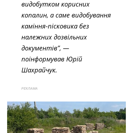
видобутком корисних
копалин, а саме видобування
каміння-пісковика без
належних дозвільних
документів”
, —
поінформував Юрій
Шахрайчук.
РЕКЛАМА