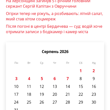
На Херсонщині загинув 51-річний головний
сержант Сергій Капітан з Овруччини
Огірки тепер не ріжуть, а розбивають: літній салат,
який став хітом соцмереж
Після погоні в центрі Бердичева — суд: водій хоче
отримати записи з бодікамер і камер міста
Серпень 2026
Пн
Вт
Ср
Чт
Пт
Сб
Нд
1
2
3
4
5
6
7
8
9
10
11
12
13
14
15
16
17
18
19
20
21
22
23
24
25
26
27
28
29
30