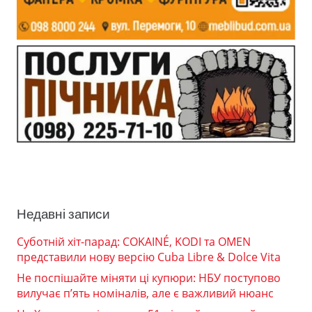
Недавні записи
Суботній хіт-парад: COKAINÉ, KODI та OMEN
представили нову версію Cuba Libre & Dolce Vita
Не поспішайте міняти ці купюри: НБУ поступово
вилучає п’ять номіналів, але є важливий нюанс