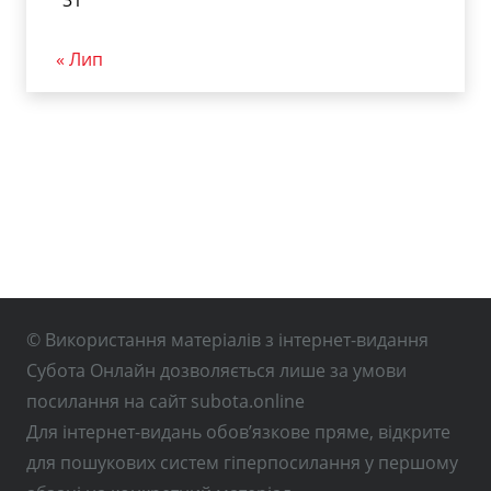
31
« Лип
© Використання матеріалів з інтернет-видання
Субота Онлайн дозволяється лише за умови
посилання на сайт subota.online
Для інтернет-видань обов’язкове пряме, відкрите
для пошукових систем гіперпосилання у першому