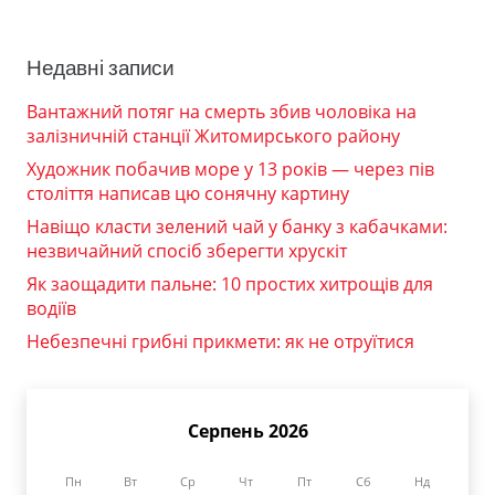
Недавні записи
Вантажний потяг на смерть збив чоловіка на
залізничній станції Житомирського району
Художник побачив море у 13 років — через пів
століття написав цю сонячну картину
Навіщо класти зелений чай у банку з кабачками:
незвичайний спосіб зберегти хрускіт
Як заощадити пальне: 10 простих хитрощів для
водіїв
Небезпечні грибні прикмети: як не отруїтися
Серпень 2026
Пн
Вт
Ср
Чт
Пт
Сб
Нд