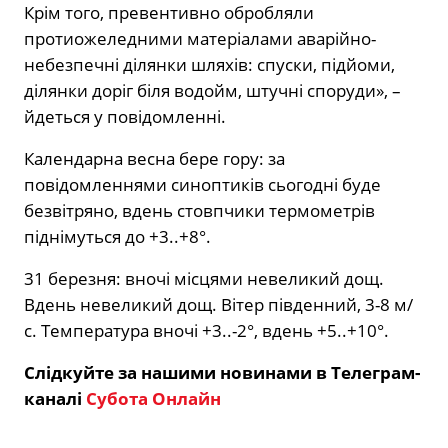
Крім того, превентивно обробляли
протиожеледними матеріалами аварійно-
небезпечні ділянки шляхів: спуски, підйоми,
ділянки доріг біля водойм, штучні споруди», –
йдеться у повідомленні.
Календарна весна бере гору: за
повідомленнями синоптиків сьогодні буде
безвітряно, вдень стовпчики термометрів
піднімуться до +3..+8°.
31 березня: вночі місцями невеликий дощ.
Вдень невеликий дощ. Вітер південний, 3-8 м/
с. Температура вночі +3..-2°, вдень +5..+10°.
Слідкуйте за нашими новинами в Телеграм-
каналі
Субота Онлайн