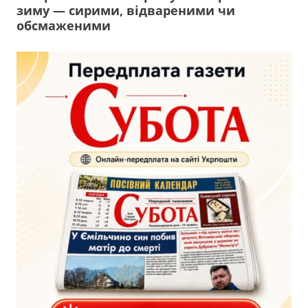
зиму — сирими, відвареними чи
обсмаженими