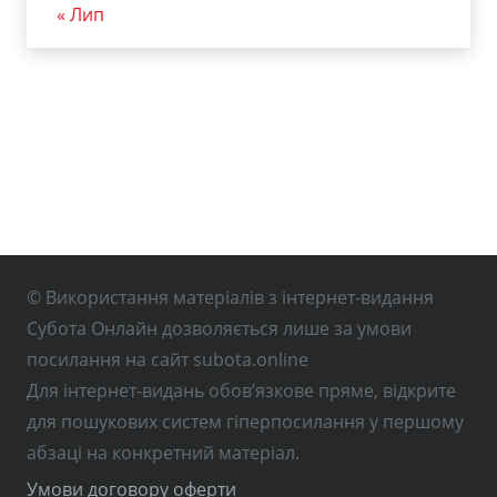
« Лип
© Використання матеріалів з інтернет-видання
Субота Онлайн дозволяється лише за умови
посилання на сайт subota.online
Для інтернет-видань обов’язкове пряме, відкрите
для пошукових систем гіперпосилання у першому
абзаці на конкретний матеріал.
Умови договору оферти