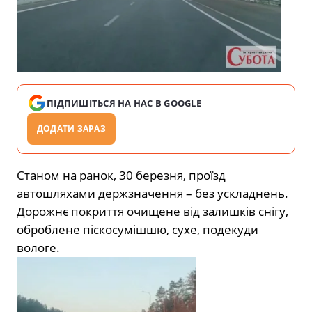
ПІДПИШІТЬСЯ НА НАС В GOOGLE
ДОДАТИ ЗАРАЗ
Станом на ранок, 30 березня, проїзд
автошляхами держзначення – без ускладнень.
Дорожнє покриття очищене від залишків снігу,
оброблене піскосумішшю, сухе, подекуди
вологе.