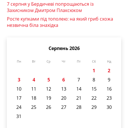
7 серпня у Бердичеві попрощаються із
Захисником Дмитром Плаксюком
Росте купками під тополею: на який гриб схожа
незвична біла знахідка
Серпень 2026
Пн
Вт
Ср
Чт
Пт
Сб
Нд
1
2
3
4
5
6
7
8
9
10
11
12
13
14
15
16
17
18
19
20
21
22
23
24
25
26
27
28
29
30
31