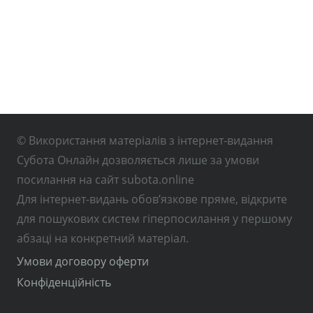
© Використання матеріалів з інтернет-видання
Субота Онлайн дозволяється лише за умови
посилання на сайт subota.online
Для інтернет-видань обов’язкове пряме, відкрите
для пошукових систем гіперпосилання у першому
абзаці на конкретний матеріал.
Умови договору оферти
Конфіденційність