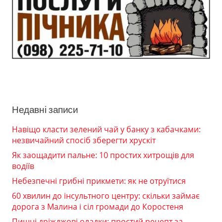
Недавні записи
Навіщо класти зелений чай у банку з кабачками:
незвичайний спосіб зберегти хрускіт
Як заощадити пальне: 10 простих хитрощів для
водіїв
Небезпечні грибні прикмети: як не отруїтися
60 хвилин до інсультного центру: скільки займає
дорога з Малина і сіл громади до Коростеня
Пишні дріжджові оладки: простий рецепт за