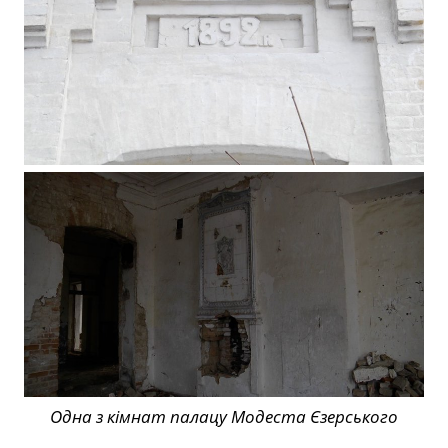
Одна з кімнат палацу Модеста Єзерського