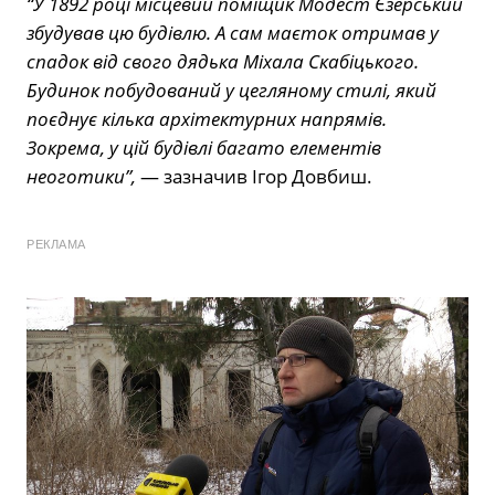
“У 1892 році місцевий поміщик Модест Єзерський
збудував цю будівлю. А сам маєток отримав у
спадок від свого дядька Міхала Скабіцького.
Будинок побудований у цегляному стилі, який
поєднує кілька архітектурних напрямів.
Зокрема, у цій будівлі багато елементів
неоготики”,
— зазначив Ігор Довбиш.
РЕКЛАМА