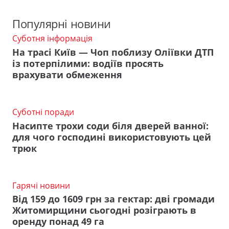
Популярні новини
Суботня інформація
На трасі Київ — Чоп поблизу Оліївки ДТП
із потерпілими: водіїв просять
врахувати обмеження
Суботні поради
Насипте трохи соди біля дверей ванної:
для чого господині використовують цей
трюк
Гарячі новини
Від 159 до 1609 грн за гектар: дві громади
Житомирщини сьогодні розіграють в
оренду понад 49 га