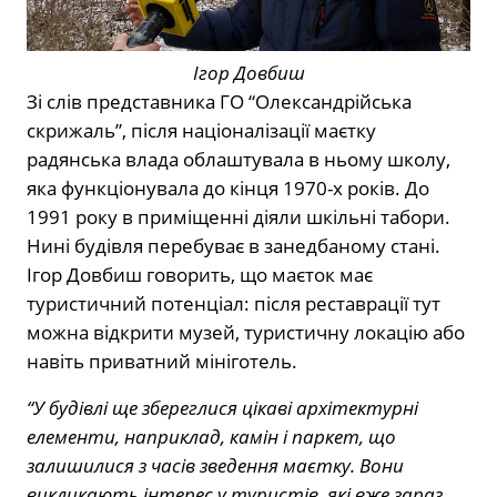
Ігор Довбиш
Зі слів представника ГО “Олександрійська
скрижаль”, після націоналізації маєтку
радянська влада облаштувала в ньому школу,
яка функціонувала до кінця 1970-х років. До
1991 року в приміщенні діяли шкільні табори.
Нині будівля перебуває в занедбаному стані.
Ігор Довбиш говорить, що маєток має
туристичний потенціал: після реставрації тут
можна відкрити музей, туристичну локацію або
навіть приватний мініготель.
“У будівлі ще збереглися цікаві архітектурні
елементи, наприклад, камін і паркет, що
залишилися з часів зведення маєтку. Вони
викликають інтерес у туристів, які вже зараз