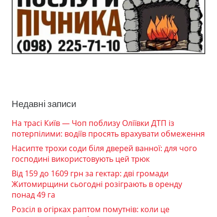
Недавні записи
На трасі Київ — Чоп поблизу Оліївки ДТП із
потерпілими: водіїв просять врахувати обмеження
Насипте трохи соди біля дверей ванної: для чого
господині використовують цей трюк
Від 159 до 1609 грн за гектар: дві громади
Житомирщини сьогодні розіграють в оренду
понад 49 га
Розсіл в огірках раптом помутнів: коли це