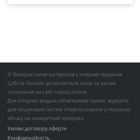
© Використання матеріалів з інтернет-видання
Субота Онлайн дозволяється лише за умови
посилання на сайт subota.online
Для інтернет-видань обов’язкове пряме, відкрите
для пошукових систем гіперпосилання у першому
абзаці на конкретний матеріал.
Умови договору оферти
Конфіденційність