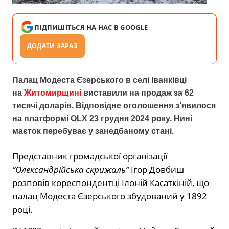
ПІДПИШІТЬСЯ НА НАС В GOOGLE
ДОДАТИ ЗАРАЗ
Палац Модеста Єзерського в селі Іванківці
на
Житомирщині
виставили на продаж за 62
тисячі доларів. Відповідне оголошення з’явилося
на платформі OLX 23 грудня 2024 року.
Нині
маєток перебуває у занедбаному стані.
Представник громадської організації
“Олександрійська скрижаль”
Ігор Довбиш
розповів кореспондентці Ілоній Касаткіній, що
палац Модеста Єзерського збудований у 1892
році.