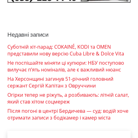
Недавні записи
Суботній хіт-парад: COKAINÉ, KODI та OMEN
представили нову версію Cuba Libre & Dolce Vita
Не поспішайте міняти ці купюри: НБУ поступово
вилучає п’ять номіналів, але є важливий нюанс
На Херсонщині загинув 51-річний головний
сержант Сергій Капітан з Овруччини
Огірки тепер не ріжуть, а розбивають: літній салат,
який став хітом соцмереж
Після погоні в центрі Бердичева — суд: водій хоче
отримати записи з бодікамер і камер міста