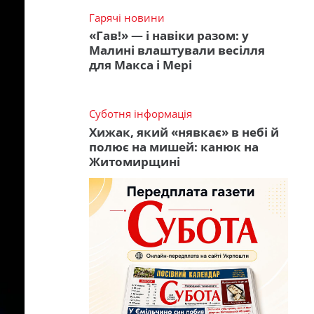
Гарячі новини
«Гав!» — і навіки разом: у
Малині влаштували весілля
для Макса і Мері
Суботня інформація
Хижак, який «нявкає» в небі й
полює на мишей: канюк на
Житомирщині