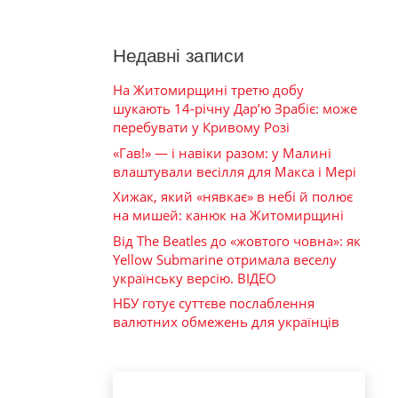
Недавні записи
На Житомирщині третю добу
шукають 14-річну Дар’ю Зрабіє: може
перебувати у Кривому Розі
«Гав!» — і навіки разом: у Малині
влаштували весілля для Макса і Мері
Хижак, який «нявкає» в небі й полює
на мишей: канюк на Житомирщині
Від The Beatles до «жовтого човна»: як
Yellow Submarine отримала веселу
українську версію. ВІДЕО
НБУ готує суттєве послаблення
валютних обмежень для українців