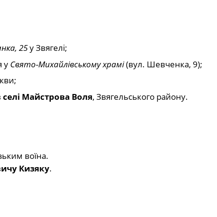
анка, 25
у Звягелі;
я у
Свято-Михайлівському храмі
(вул. Шевченка, 9);
кви;
в
селі Майстрова Воля
, Звягельського району.
зьким воїна.
вичу Кизяку
.