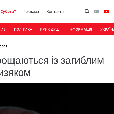
“Субота”
Реклама
Контакти
ЗИВ
ПОЛІТИКА
КРИК ДУШІ
ІНФОРМАЦІЯ
УКРАЇН
 2025
ощаються із загиблим
изяком