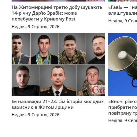
На Житомирщині третю добу шукають
«Гав!» — і н
14-річну Дар’ю Зрабіє: може
влаштували 
перебувати у Кривому Розі
Неділя, 9 Сер
Неділя, 9 Серпня, 2026
Їм назавжди 21–23: сім історій молодих
«Вночі різко
захисників Житомирщини
прибрати го
повітряну т
Неділя, 9 Серпня, 2026
Неділя, 9 Сер