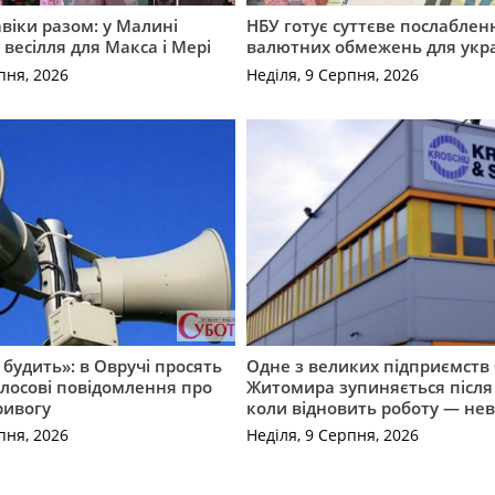
авіки разом: у Малині
НБУ готує суттєве послаблен
весілля для Макса і Мері
валютних обмежень для укра
пня, 2026
Неділя, 9 Серпня, 2026
 будить»: в Овручі просять
Одне з великих підприємств 
лосові повідомлення про
Житомира зупиняється після
ривогу
коли відновить роботу — не
пня, 2026
Неділя, 9 Серпня, 2026