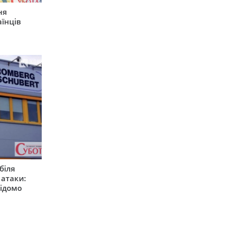
ня
їнців
біля
 атаки:
відомо