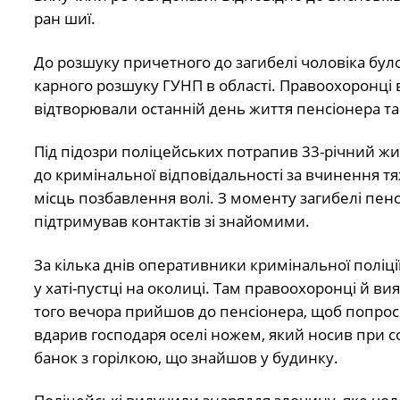
ран шиї.
До розшуку причетного до загибелі чоловіка бул
карного розшуку ГУНП в області. Правоохоронці 
відтворювали останній день життя пенсіонера та
Під підозри поліцейських потрапив 33-річний ж
до кримінальної відповідальності за вчинення т
місць позбавлення волі. З моменту загибелі пенс
підтримував контактів зі знайомими.
За кілька днів оперативники кримінальної поліці
у хаті-пустці на околиці. Там правоохоронці й в
того вечора прийшов до пенсіонера, щоб попроси
вдарив господаря оселі ножем, який носив при со
банок з горілкою, що знайшов у будинку.