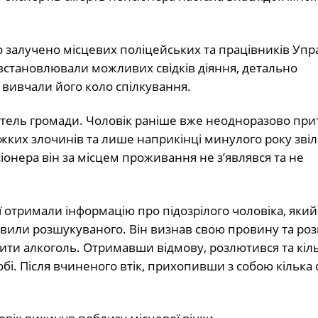
о залучено місцевих поліцейських та працівників Упр
встановлювали можливих свідків діяння, детально
 вивчали його коло спілкування.
итель громади. Чоловік раніше вже неодноразово при
яжких злочинів та лише наприкінці минулого року звіл
іонера він за місцем проживання не з’являвся та не
ї отримали інформацію про підозрілого чоловіка, яки
иявили розшукуваного. Він визнав свою провину та роз
ти алкоголь. Отримавши відмову, розлютився та кіль
бі. Після вчиненого втік, прихопивши з собою кілька