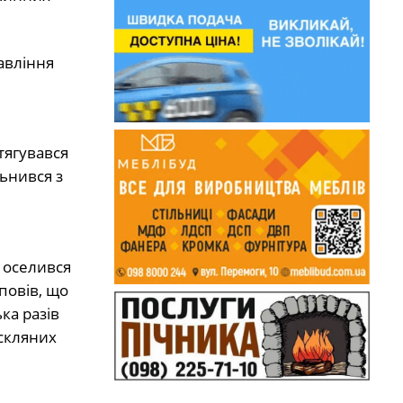
авління
тягувався
ьнився з
й оселився
повів, що
ка разів
 скляних