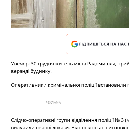
ПІДПИШІТЬСЯ НА НАС 
Увечері 30 грудня житель міста Радомишля, прий
веранді будинку.
Оперативники кримінальної поліції встановили 
РЕКЛАМА
Слідчо-оперативні групи відділення поліції № 3 (
вилучили речові докази. Відповідно до висновкі