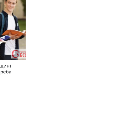
рщині
треба