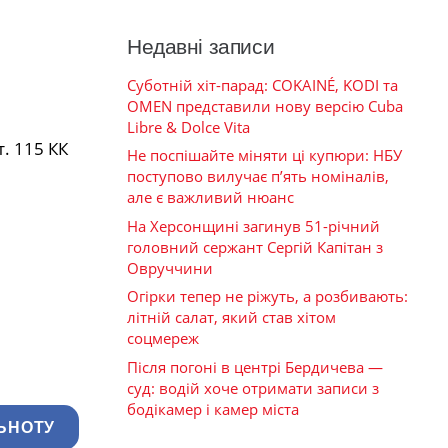
Недавні записи
Суботній хіт-парад: COKAINÉ, KODI та
OMEN представили нову версію Cuba
Libre & Dolce Vita
. 115 КК
Не поспішайте міняти ці купюри: НБУ
поступово вилучає п’ять номіналів,
але є важливий нюанс
На Херсонщині загинув 51-річний
головний сержант Сергій Капітан з
Овруччини
Огірки тепер не ріжуть, а розбивають:
літній салат, який став хітом
соцмереж
Після погоні в центрі Бердичева —
суд: водій хоче отримати записи з
бодікамер і камер міста
ЬНОТУ