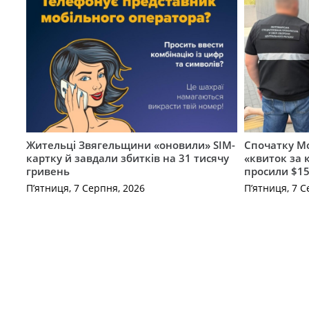
Жительці Звягельщини «оновили» SIM-
Спочатку Мо
картку й завдали збитків на 31 тисячу
«квиток за 
гривень
просили $15
П’ятниця, 7 Серпня, 2026
П’ятниця, 7 С