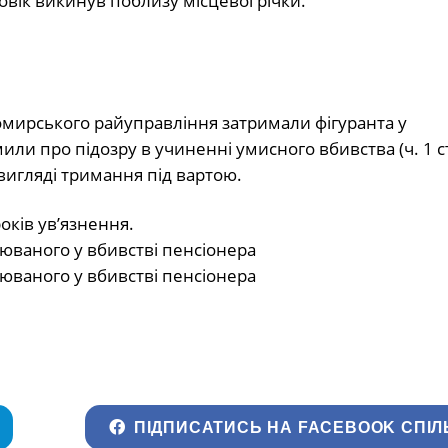
вік викинув поблизу місцевої річки.
томирського райуправління затримали фігуранта у
ли про підозру в учиненні умисного вбивства (ч. 1 ст
вигляді тримання під вартою.
оків ув’язнення.
ПІДПИСАТИСЬ НА FACEBOOK СПІЛ