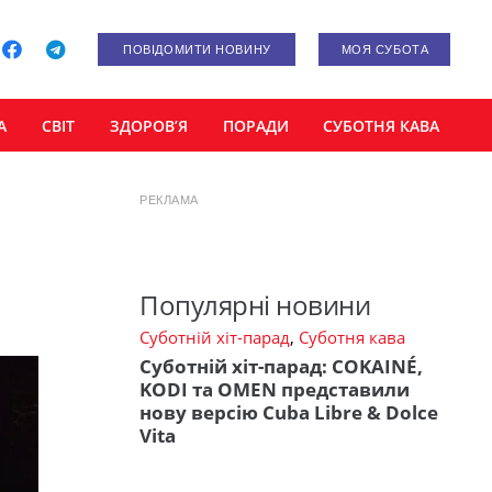
ПОВІДОМИТИ НОВИНУ
МОЯ СУБОТА
А
СВІТ
ЗДОРОВ’Я
ПОРАДИ
СУБОТНЯ КАВА
РЕКЛАМА
Популярні новини
Суботній хіт-парад
,
Суботня кава
Суботній хіт-парад: COKAINÉ,
KODI та OMEN представили
нову версію Cuba Libre & Dolce
Vita