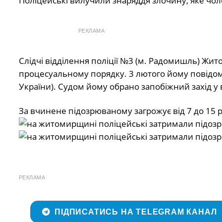
Поліцейські вилучили знаряддя злочину, яке чоло
РЕКЛАМА
Слідчі відділення поліції №3 (м. Радомишль) Жи
процесуальному порядку. 3 лютого йому повідоми
України). Судом йому обрано запобіжний захід у 
За вчинене підозрюваному загрожує від 7 до 15 р
РЕКЛАМА
ПІДПИСАТИСЬ НА TELEGRAM КАНАЛ