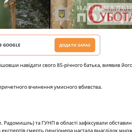
В GOOGLE
ДОДАТИ ЗАРАЗ
шовши навідати свого 85-річного батька, виявив його 
причетного вчинення умисного вбивства.
м. Радомишль) та ГУНП в області зафіксували обставини
в експертів смерть пенсіонера настала внаслідок мн