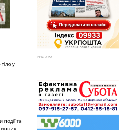
РЕКЛАМА
тіло у
 події та
ожинних