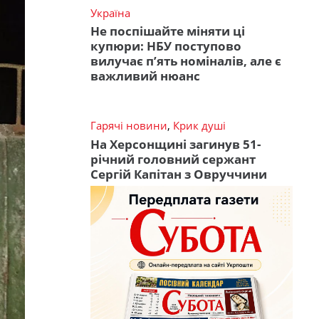
Україна
Не поспішайте міняти ці
купюри: НБУ поступово
вилучає п’ять номіналів, але є
важливий нюанс
Гарячі новини
,
Крик душі
На Херсонщині загинув 51-
річний головний сержант
Сергій Капітан з Овруччини