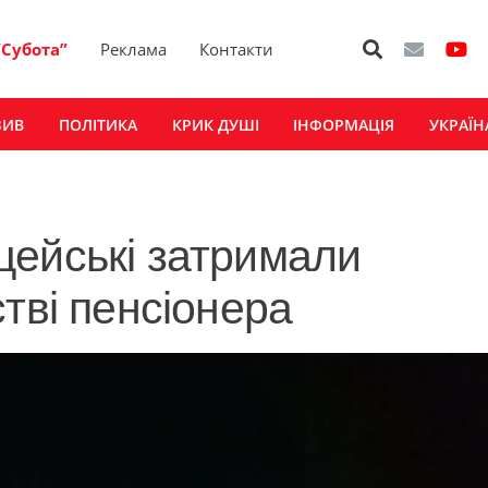
“Субота”
Реклама
Контакти
ЗИВ
ПОЛІТИКА
КРИК ДУШІ
ІНФОРМАЦІЯ
УКРАЇН
цейські затримали
тві пенсіонера