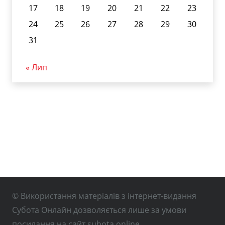
17
18
19
20
21
22
23
24
25
26
27
28
29
30
31
« Лип
© Використання матеріалів з інтернет-видання
Субота Онлайн дозволяється лише за умови
посилання на сайт subota.online