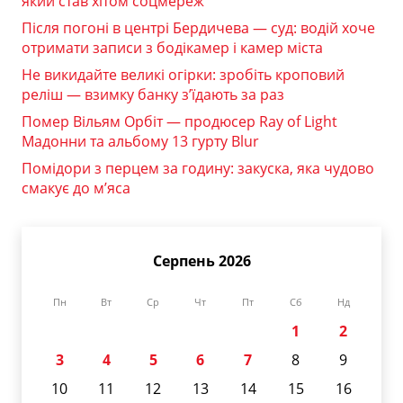
який став хітом соцмереж
Після погоні в центрі Бердичева — суд: водій хоче
отримати записи з бодікамер і камер міста
Не викидайте великі огірки: зробіть кроповий
реліш — взимку банку з’їдають за раз
Помер Вільям Орбіт — продюсер Ray of Light
Мадонни та альбому 13 гурту Blur
Помідори з перцем за годину: закуска, яка чудово
смакує до м’яса
Серпень 2026
Пн
Вт
Ср
Чт
Пт
Сб
Нд
1
2
3
4
5
6
7
8
9
10
11
12
13
14
15
16