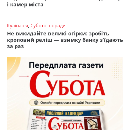
і камер міста
Кулінарія
,
Суботні поради
Не викидайте великі огірки: зробіть
кроповий реліш — взимку банку з’їдають
за раз