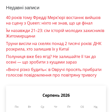
Недавні записи
40 років тому Фредді Мерк’юрі востаннє вийшов
на сцену з Queen: ніхто не знав, що це фінал
Їм назавжди 21–23: сім історій молодих захисників
Житомирщини
Труни висіли на скелях понад 2 тисячі років: ДНК
розкрила, хто залишив їх у Китаї
Полуниця вже без ягід? Не залишайте її так до
осені — що зробити з кущами зараз
«Вночі різко будить»: в Овручі просять прибрати
голосові повідомлення про повітряну тривогу
Серпень 2026
Пн
Вт
Ср
Чт
Пт
Сб
Нд