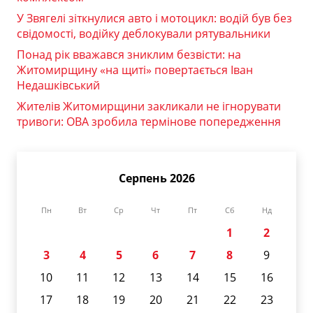
У Звягелі зіткнулися авто і мотоцикл: водій був без
свідомості, водійку деблокували рятувальники
Понад рік вважався зниклим безвісти: на
Житомирщину «на щиті» повертається Іван
Недашківський
Жителів Житомирщини закликали не ігнорувати
тривоги: ОВА зробила термінове попередження
Серпень 2026
Пн
Вт
Ср
Чт
Пт
Сб
Нд
1
2
3
4
5
6
7
8
9
10
11
12
13
14
15
16
17
18
19
20
21
22
23