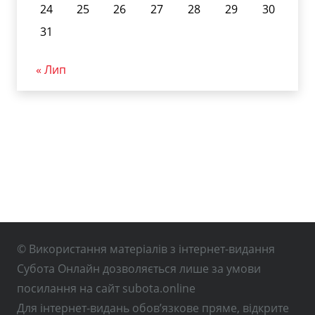
24
25
26
27
28
29
30
31
« Лип
© Використання матеріалів з інтернет-видання
Субота Онлайн дозволяється лише за умови
посилання на сайт subota.online
Для інтернет-видань обов’язкове пряме, відкрите