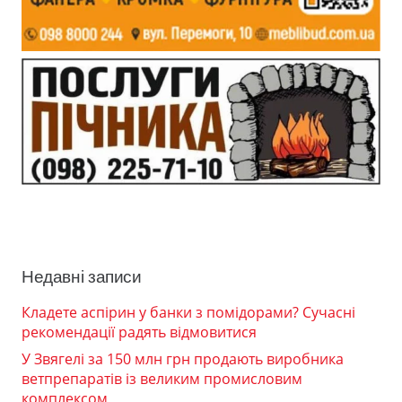
Недавні записи
Кладете аспірин у банки з помідорами? Сучасні
рекомендації радять відмовитися
У Звягелі за 150 млн грн продають виробника
ветпрепаратів із великим промисловим
комплексом