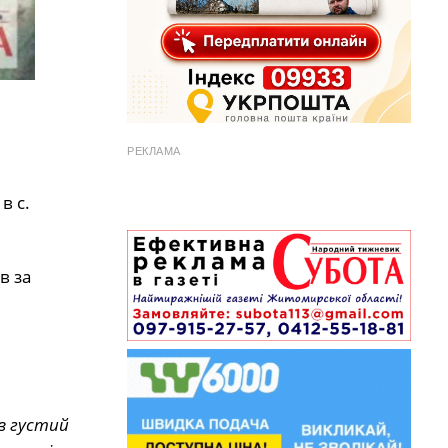
РЕКЛАМА
в с.
в за
ив густий