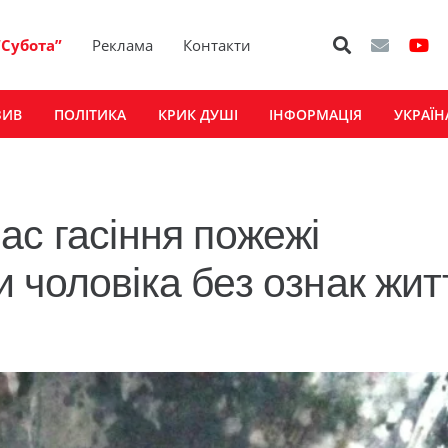
“Субота”
Реклама
Контакти
ЗИВ
ПОЛІТИКА
КРИК ДУШІ
ІНФОРМАЦІЯ
УКРАЇН
ас гасіння пожежі
 чоловіка без ознак жит