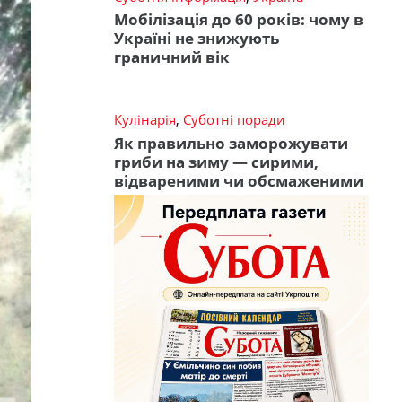
Мобілізація до 60 років: чому в
Україні не знижують
граничний вік
Кулінарія
,
Суботні поради
Як правильно заморожувати
гриби на зиму — сирими,
відвареними чи обсмаженими