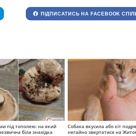
ПІДПИСАТИСЬ НА FACEBOOK СПІЛ
ми під тополею: на який
Собака вкусила або кіт подр
незвична біла знахідка
негайно звертатися на Жит