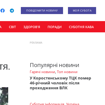
ПОВІДОМИТИ НОВИНУ
МОЯ СУБОТА
А
СВІТ
ЗДОРОВ’Я
ПОРАДИ
СУБОТНЯ КАВА
РЕКЛАМА
тя.
Популярні новини
Гарячі новини
,
Топ новини
У Коростенському ТЦК помер
46-річний чоловік після
проходження ВЛК
Суботня інформація
,
Україна