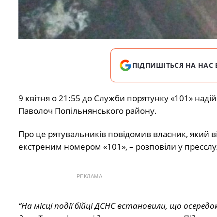
ПІДПИШІТЬСЯ НА НАС 
9 квітня о 21:55 до Служби порятунку «101» над
Паволоч Попільнянського району.
Про це рятувальників повідомив власник, який в
екстреним номером «101», – розповіли у пресслу
РЕКЛАМА
“На місці події бійці ДСНС встановили, що осередо