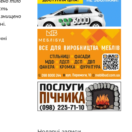
лено тіло
есть
м знищено
ні.
чні
Недавні записи