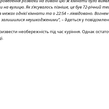
роведення розвідки на дивані цієї ж кімнати було вияв
 на вулицю. Як з’ясувалось пізніше, це був 72-річний т
в межах однієї кімнати та о 22:54 – ліквідовано. Вогне
ня залишилися неушкодженими”,
– йдеться у повідомлен
звести необережність під час куріння. Однак остато
і.