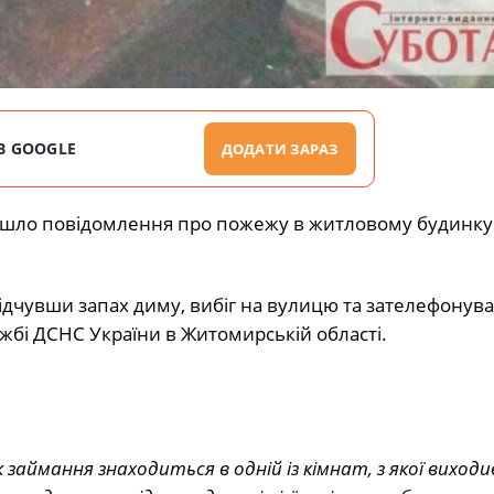
В GOOGLE
ДОДАТИ ЗАРАЗ
ійшло повідомлення про пожежу в житловому будинку 
ідчувши запах диму, вибіг на вулицю та зателефонува
жбі ДСНС України в Житомирській області.
к займання знаходиться в одній із кімнат, з якої виход