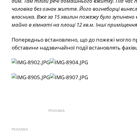
дим. Там тліли речі домашнього вжитку. Під час п
чоловіка без ознак життя. Його вогнеборці винесли
власника. Вже за 15 хвилин пожежу було зупинено 
майно в кімнаті на площі 12 кв.м. Інші приміщен
Попередньо встановлено, що до пожежі могло при
обставини надзвичайної події встановлять фахівц
РЕКЛАМА
РЕКЛАМА