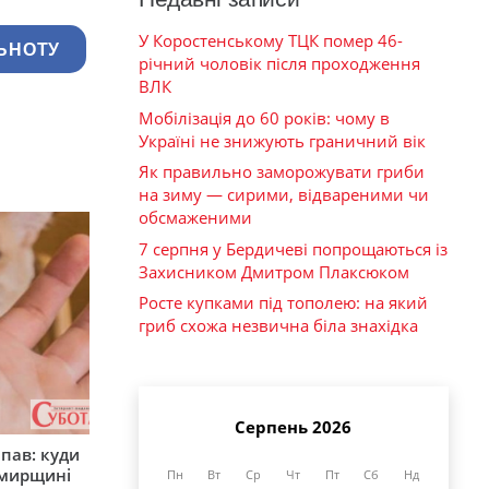
У Коростенському ТЦК помер 46-
ЬНОТУ
річний чоловік після проходження
ВЛК
Мобілізація до 60 років: чому в
Україні не знижують граничний вік
Як правильно заморожувати гриби
на зиму — сирими, відвареними чи
обсмаженими
7 серпня у Бердичеві попрощаються із
Захисником Дмитром Плаксюком
Росте купками під тополею: на який
гриб схожа незвична біла знахідка
Серпень 2026
япав: куди
омирщині
Пн
Вт
Ср
Чт
Пт
Сб
Нд