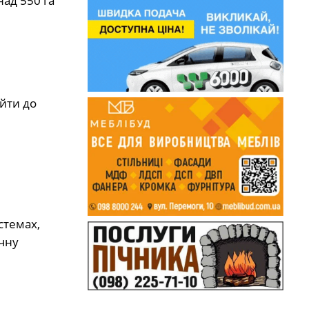
ад 550 га
ейти до
стемах,
ачну