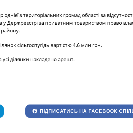
однієї з територіальних громад області за відсутност
 у Держреєстрі за приватним товариством право влас
 району.
лянок сільгоспугідь вартістю 4,6 млн грн.
 усі ділянки накладено арешт.
ПІДПИСАТИСЬ НА FACEBOOK СПІЛ