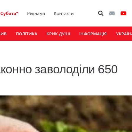
“Субота”
Реклама
Контакти
ЗИВ
ПОЛІТИКА
КРИК ДУШІ
ІНФОРМАЦІЯ
УКРАЇН
конно заволоділи 650