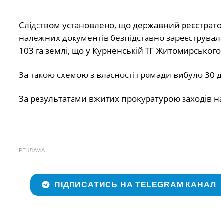
Слідством установлено, що державний реєстратор 
належних документів безпідставно зареєструвала
103 га землі, що у Курненській ТГ Житомирського
За такою схемою з власності громади вибуло 30 ді
За результатами вжитих прокуратурою заходів на
РЕКЛАМА
ПІДПИСАТИСЬ НА TELEGRAM КАНАЛ