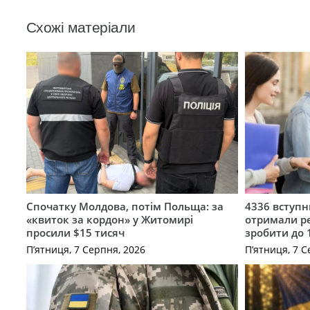
Схожі матеріали
Спочатку Молдова, потім Польща: за
4336 вступ
«квиток за кордон» у Житомирі
отримали ре
просили $15 тисяч
зробити до 
П’ятниця, 7 Серпня, 2026
П’ятниця, 7 С