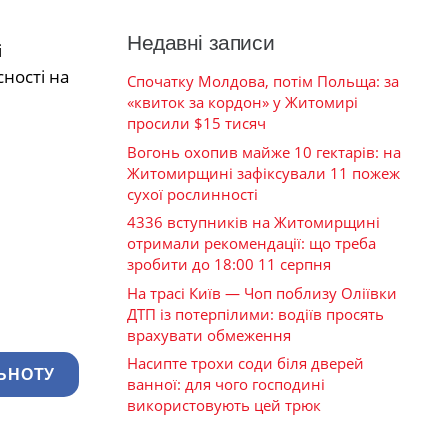
Недавні записи
і
ності на
Спочатку Молдова, потім Польща: за
«квиток за кордон» у Житомирі
просили $15 тисяч
Вогонь охопив майже 10 гектарів: на
Житомирщині зафіксували 11 пожеж
сухої рослинності
4336 вступників на Житомирщині
отримали рекомендації: що треба
зробити до 18:00 11 серпня
На трасі Київ — Чоп поблизу Оліївки
ДТП із потерпілими: водіїв просять
врахувати обмеження
Насипте трохи соди біля дверей
ЬНОТУ
ванної: для чого господині
використовують цей трюк