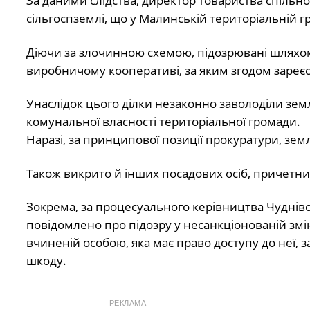
За даними слідства, директор товариства спільн
сільгоспземлі, що у Малинській територіальній г
Діючи за злочинною схемою, підозрювані шляхом
виробничому кооперативі, за яким згодом зареєс
Унаслідок цього ділки незаконно заволоділи земл
комунальної власності територіальної громади.
Наразі, за принципової позиції прокуратури, зем
Також викрито й інших посадових осіб, причетн
Зокрема, за процесуального керівництва Чуднів
повідомлено про підозру у несанкціонованій змін
вчиненій особою, яка має право доступу до неї,
шкоду.
РЕКЛАМА