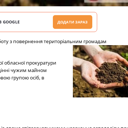
В GOOGLE
ДОДАТИ ЗАРАЗ
боту з повернення територіальним громадам
ої обласної прокуратури
дінні чужим майном
ою групою осіб, в