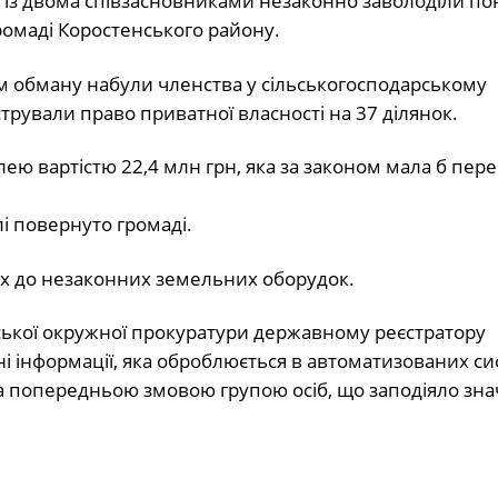
о із двома співзасновниками незаконно заволоділи пон
ромаді Коростенського району.
 обману набули членства у сільськогосподарському
трували право приватної власності на 37 ділянок.
ею вартістю 22,4 млн грн, яка за законом мала б пер
лі повернуто громаді.
их до незаконних земельних оборудок.
ської окружної прокуратури державному реєстратору
і інформації, яка оброблюється в автоматизованих си
 за попередньою змовою групою осіб, що заподіяло зн