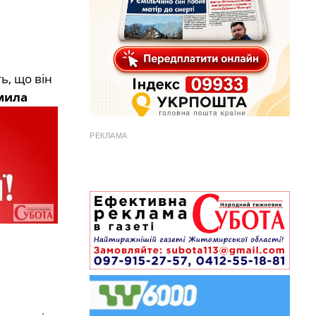
ь, що він
мила
РЕКЛАМА