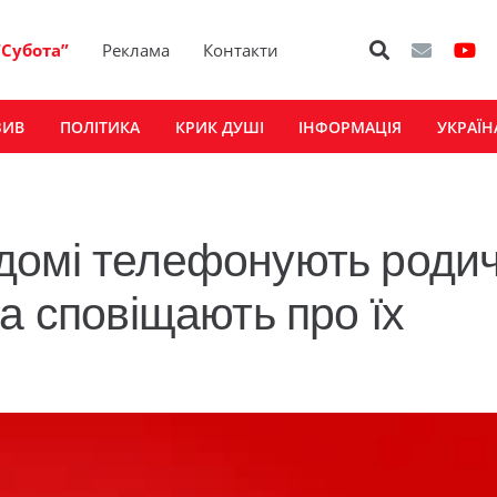
“Субота”
Реклама
Контакти
ЗИВ
ПОЛІТИКА
КРИК ДУШІ
ІНФОРМАЦІЯ
УКРАЇН
домі телефонують роди
а сповіщають про їх