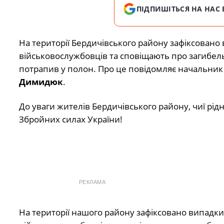
ПІДПИШІТЬСЯ НА НАС 
На території Бердичівського району зафіксовано
військовослужбовців та сповіщають про загибель 
потрапив у полон. Про це повідомляє начальник Б
Димидюк
.
До уваги жителів Бердичівського району, чиї рід
Збройних силах України!
РЕКЛАМА
На території нашого району зафіксовано випадк