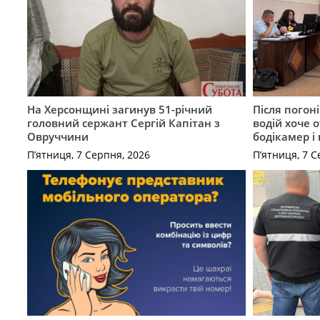
На Херсонщині загинув 51-річний
Після погон
головний сержант Сергій Капітан з
водій хоче 
Овруччини
бодікамер і
П’ятниця, 7 Серпня, 2026
П’ятниця, 7 С