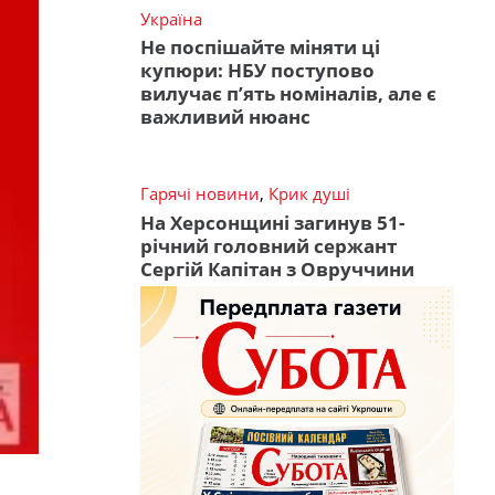
Україна
Не поспішайте міняти ці
купюри: НБУ поступово
вилучає п’ять номіналів, але є
важливий нюанс
Гарячі новини
,
Крик душі
На Херсонщині загинув 51-
річний головний сержант
Сергій Капітан з Овруччини