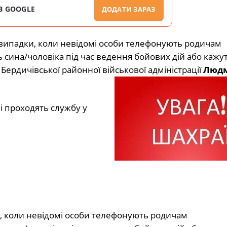
В GOOGLE
ДОДАТИ ЗАРАЗ
 випадки, коли невідомі особи телефонують родичам
сина/чоловіка під час ведення бойових дій або кажут
ердичівської районної військової адміністрації
Люд
ні проходять службу у
и, коли невідомі особи телефонують родичам