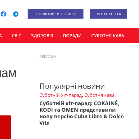
ПОВІДОМИТИ НОВИНУ
МОЯ СУБОТА
А
СВІТ
ЗДОРОВ’Я
ПОРАДИ
СУБОТНЯ КАВА
РЕКЛАМА
чам
Популярні новини
Суботній хіт-парад
,
Суботня кава
Суботній хіт-парад: COKAINÉ,
KODI та OMEN представили
нову версію Cuba Libre & Dolce
Vita