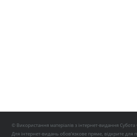
© Використання матеріалів з інтернет-видання Субота 
Для інтернет-видань обов’язкове пряме, відкрите для 