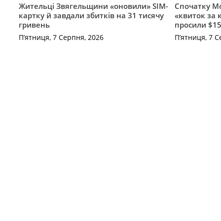
Жительці Звягельщини «оновили» SIM-
Спочатку Мо
картку й завдали збитків на 31 тисячу
«квиток за 
гривень
просили $15
П’ятниця, 7 Серпня, 2026
П’ятниця, 7 С