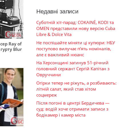
Недавні записи
Суботній хіт-парад: COKAINÉ, KODI та
OMEN представили нову версію Cuba
Libre & Dolce Vita
Не поспішайте міняти ці купюри: НБУ
сер Ray of
поступово вилучає п’ять номіналів,
гурту Blur
але є важливий нюанс
На Херсонщині загинув 51-річний
головний сержант Сергій Капітан з
Овруччини
Огірки тепер не ріжуть, а розбивають:
літній салат, який став хітом
соцмереж
Після погоні в центрі Бердичева —
суд: водій хоче отримати записи з
бодікамер і камер міста