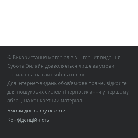
© Використання матеріалів з інтернет-видання
Субота Онлайн дозволяється лише за умови
посилання на сайт subota.online
Для інтернет-видань обов’язкове пряме, відкрите
для пошукових систем гіперпосилання у першому
абзаці на конкретний матеріал.
Умови договору оферти
Конфіденційність