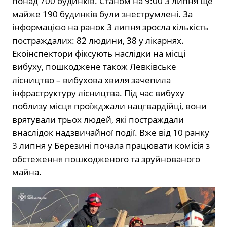
понад 700 будинків. Станом на 9:00 3 липня ще
майже 190 будинків були знеструмлені. За
інформацією на ранок 3 липня зросла кількість
постраждалих: 82 людини, 38 у лікарнях.
Екоінспектори фіксують наслідки на місці
вибуху, пошкоджене також Левківське
лісництво – вибухова хвиля зачепила
інфраструктуру лісництва. Під час вибуху
поблизу місця проїжджали нацгвардійці, вони
врятували трьох людей, які постраждали
внаслідок надзвичайної події. Вже від 10 ранку
3 липня у Березині почала працювати комісія з
обстеження пошкодженого та зруйнованого
майна.