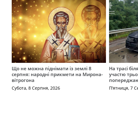
Що не можна піднімати із землі 8
На трасі біл
серпня: народні прикмети на Мирона-
участю трьох
вітрогона
попереджаю
Субота, 8 Серпня, 2026
П’ятниця, 7 С