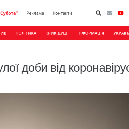
“Субота”
Реклама
Контакти
ЗИВ
ПОЛІТИКА
КРИК ДУШІ
ІНФОРМАЦІЯ
УКРАЇН
ої доби від коронавіру