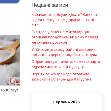
Недавні записи
Кабачки вже нікуди дівати? Запечіть
їх для салату з помідорами — це хіт
літа
Скандал у ліцеї на Житомирщині
отримав продовження: чому поліція
не склала протокол
У Житомирському районі легковик
врізався в дерево: водійка загинула
Огірки ростуть гачком: чому не варто
одразу сипати калій під кущі
Черняхівська громада втратила
захисника Олександра Капустіна
 Е536 псує
Серпень 2026