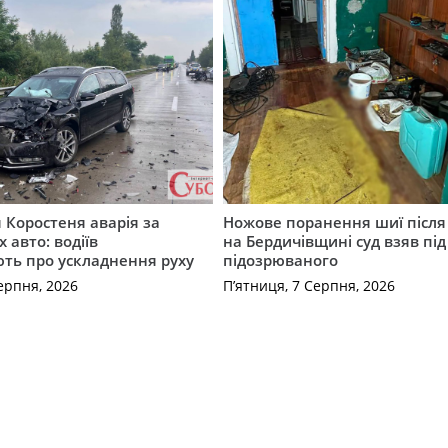
я Коростеня аварія за
Ножове поранення шиї після 
 авто: водіїв
на Бердичівщині суд взяв під
ть про ускладнення руху
підозрюваного
ерпня, 2026
П’ятниця, 7 Серпня, 2026