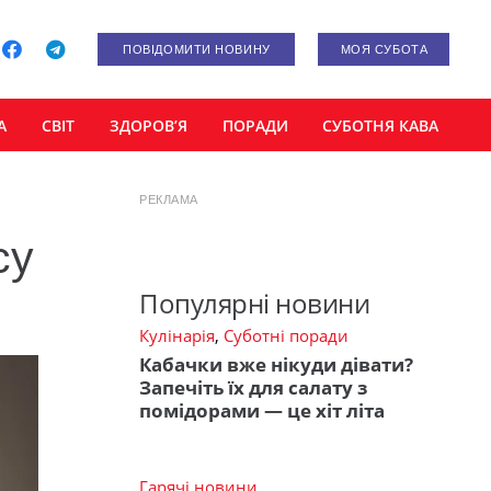
ПОВІДОМИТИ НОВИНУ
МОЯ СУБОТА
А
СВІТ
ЗДОРОВ’Я
ПОРАДИ
СУБОТНЯ КАВА
РЕКЛАМА
су
Популярні новини
Кулінарія
,
Суботні поради
Кабачки вже нікуди дівати?
Запечіть їх для салату з
помідорами — це хіт літа
Гарячі новини