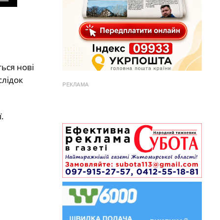
ься нові
слідок
РЕКЛАМА
ї.