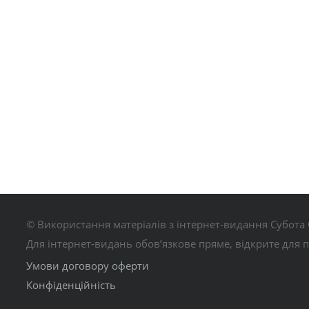
© Використання матеріалів з інтернет-видання Субота 
Для інтернет-видань обов’язкове пряме, відкрите для 
Умови договору оферти
Конфіденційність