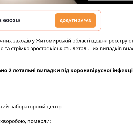
В GOOGLE
ДОДАТИ ЗАРАЗ
них заходів у Житомирській області щодня реєструют
та стрімко зростає кількість летальних випадків вна
о 2 летальні випадки від коронавірусної інфекці
сний лабораторний центр.
ю хворобою, померли: