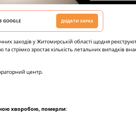
В GOOGLE
ДОДАТИ ЗАРАЗ
них заходів у Житомирській області щодня реєструют
та стрімко зростає кількість летальних випадків вна
ораторний центр.
сною хворобою, померли
: