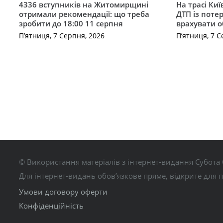
4336 вступників на Житомирщині
На трасі Ки
отримали рекомендації: що треба
ДТП із поте
зробити до 18:00 11 серпня
врахувати 
П’ятниця, 7 Серпня, 2026
П’ятниця, 7 С
© Використання матеріалів з інтернет-видання Субота 
Для інтернет-видань обов’язкове пряме, відкрите для 
Умови договору оферти
Конфіденційність