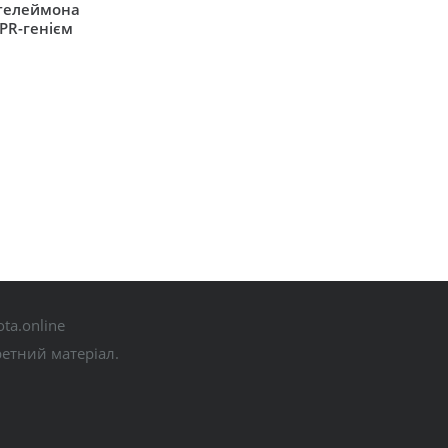
нтелеймона
 PR-генієм
ta.online
ретний матеріал.