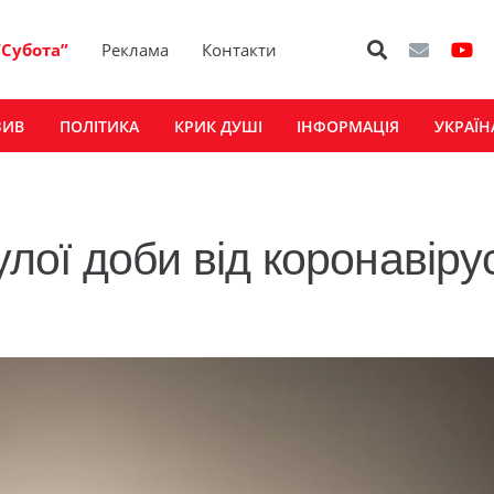
“Субота”
Реклама
Контакти
ЗИВ
ПОЛІТИКА
КРИК ДУШІ
ІНФОРМАЦІЯ
УКРАЇН
1
ої доби від коронавіру