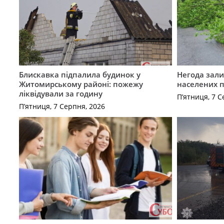
Блискавка підпалила будинок у
Негода зали
Житомирському районі: пожежу
населених 
ліквідували за годину
П’ятниця, 7 С
П’ятниця, 7 Серпня, 2026