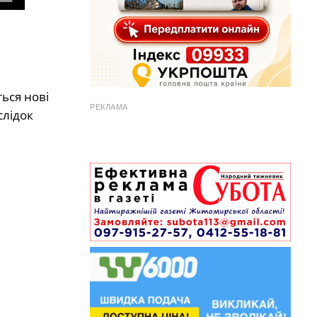
ься нові
РЕКЛАМА
слідок