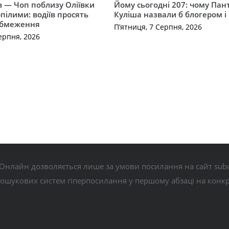
їв — Чоп поблизу Оліївки
Йому сьогодні 207: чому Па
рпілими: водіїв просять
Куліша назвали б блогером і
обмеження
П’ятниця, 7 Серпня, 2026
ерпня, 2026
Онлайн дозволяється лише за умови посилання на сайт subo
пошукових систем гіперпосилання у першому абзаці на конк