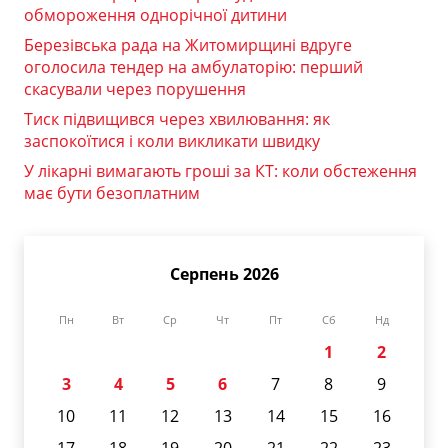
обмороження однорічної дитини
Березівська рада на Житомирщині вдруге
оголосила тендер на амбулаторію: перший
скасували через порушення
Тиск підвищився через хвилювання: як
заспокоїтися і коли викликати швидку
У лікарні вимагають гроші за КТ: коли обстеження
має бути безоплатним
Серпень 2026
Пн
Вт
Ср
Чт
Пт
Сб
Нд
1
2
3
4
5
6
7
8
9
10
11
12
13
14
15
16
17
18
19
20
21
22
23