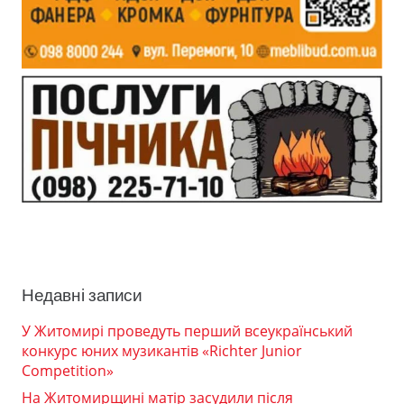
Недавні записи
У Житомирі проведуть перший всеукраїнський
конкурс юних музикантів «Richter Junior
Competition»
На Житомирщині матір засудили після