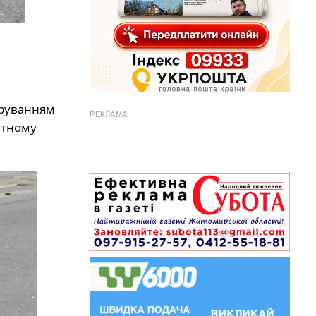
еруванням
РЕКЛАМА
утному