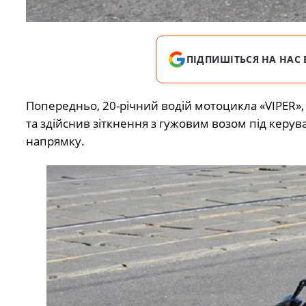
ПІДПИШІТЬСЯ НА НАС 
Попередньо, 20-річний водій мотоцикла «VIPER»,
та здійснив зіткнення з гужовим возом під керу
напрямку.