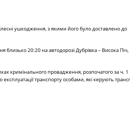
ілесні ушкодження, з якими його було доставлено до
я близько 20:20 на автодорозі Дубрівка – Висока Піч,
мках кримінального провадження, розпочатого за ч. 1 
 експлуатації транспорту особами, які керують тран