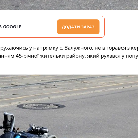
В GOOGLE
ДОДАТИ ЗАРАЗ
 рухаючись у напрямку с. Залужного, не впорався з к
ванням 45-річної жительки району, який рухався у поп