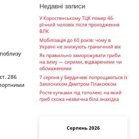
Недавні записи
У Коростенському ТЦК помер 46-
річний чоловік після проходження
ВЛК
Мобілізація до 60 років: чому в
Україні не знижують граничний вік
 поблизу
Як правильно заморожувати гриби
на зиму — сирими, відвареними чи
обсмаженими
ст. 286
7 серпня у Бердичеві попрощаються із
Захисником Дмитром Плаксюком
спортними
Росте купками під тополею: на який
гриб схожа незвична біла знахідка
Серпень 2026