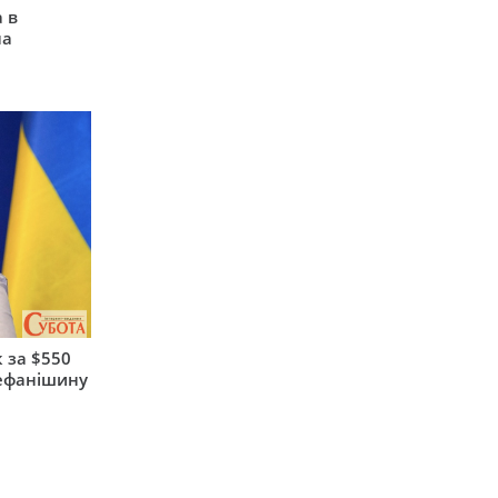
 в
на
 за $550
тефанішину