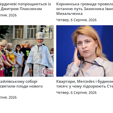
Бердичеві попрощаються із
Корнинська громада провела
 Дмитром Плаксюком
останню путь Захисника Іва
Михальченка
рпня, 2026
Четвер, 6 Серпня, 2026
айлівському соборі
Квартири, Mercedes і будинок
святили плоди нового
тисяч: у чому підозрюють С
Четвер, 6 Серпня, 2026
рпня, 2026