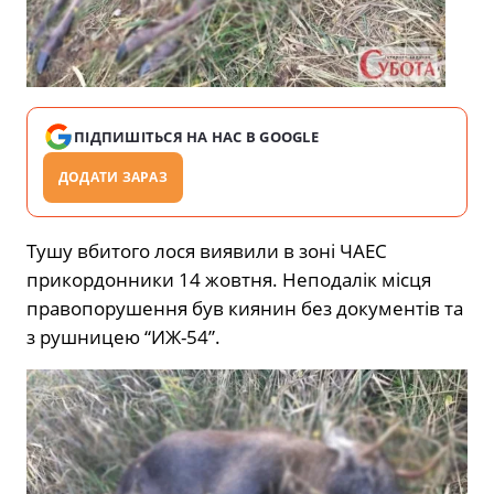
ПІДПИШІТЬСЯ НА НАС В GOOGLE
ДОДАТИ ЗАРАЗ
Тушу вбитого лося виявили в зоні ЧАЕС
прикордонники 14 жовтня. Неподалік місця
правопорушення був киянин без документів та
з рушницею “ИЖ-54”.