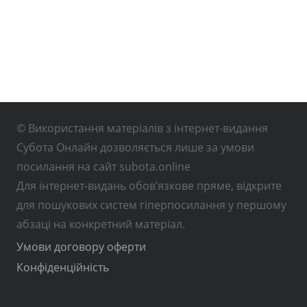
© Використання матеріалів з інтернет-видання
Субота Онлайн дозволяється лише за умови
посилання на сайт subota.online
Для інтернет-видань обов’язкове пряме, відкрите
для пошукових систем гіперпосилання у першому
абзаці на конкретний матеріал.
Умови договору оферти
Конфіденційність