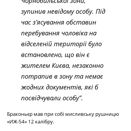
Чорнобильської зони,
зупинив невідому особу. Під
час з’ясування обставин
перебування чоловіка на
відселеній території було
встановлено, що він є
жителем Києва, незаконно
потрапив в зону та немає
жодних документів, які б
посвідчували особу”.
Браконьєр мав при собі мисливську рушницю
«ИЖ-54» 12 калібру.