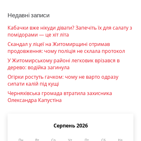
Недавні записи
Кабачки вже нікуди дівати? Запечіть їх для салату з
помідорами — це хіт літа
Скандал у ліцеї на Житомирщині отримав
продовження: чому поліція не склала протокол
У Житомирському районі легковик врізався в
дерево: водійка загинула
Огірки ростуть гачком: чому не варто одразу
сипати калій під кущі
Черняхівська громада втратила захисника
Олександра Капустіна
Серпень 2026
Пн
Вт
Ср
Чт
Пт
Сб
Нд