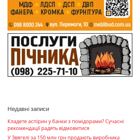
Недавні записи
Кладете аспірин у банки з помідорами? Сучасні
рекомендації радять відмовитися
У Звягелі за 150 млн грн продають виробника