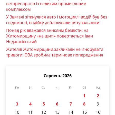
ветпрепаратів із великим промисловим
комплексом
У Звягелі зіткнулися авто і мотоцикл: водій був без
свідомості, водійку деблокували рятувальники
Понад рік вважався зниклим безвісти: на
Житомирщину «на щиті» повертається Іван
Недашківський
Жителів Житомирщини закликали не ігнорувати
тривоги: ОВА зробила термінове попередження
Серпень 2026
Пн
Вт
Ср
Чт
Пт
Сб
Нд
1
2
3
4
5
6
7
8
9
10
11
12
13
14
15
16