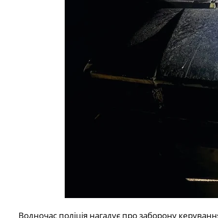
Водночас поліція нагадує про заборону керуванн