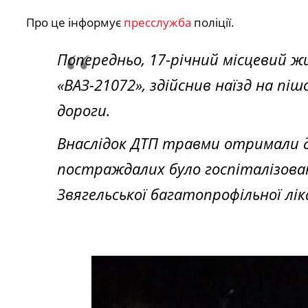
Про це інформує
пресслужба
поліції.
Попередньо, 17-річний місцевий 
«ВАЗ-21072», здійснив наїзд на піш
дороги.
Внаслідок ДТП травми отримали дві
постраждалих було госпіталізова
Звягельської багатопрофільної лік