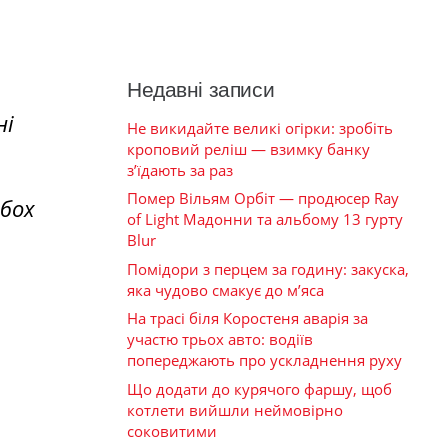
Недавні записи
ні
Не викидайте великі огірки: зробіть
кроповий реліш — взимку банку
з’їдають за раз
Помер Вільям Орбіт — продюсер Ray
Обох
of Light Мадонни та альбому 13 гурту
Blur
Помідори з перцем за годину: закуска,
яка чудово смакує до м’яса
На трасі біля Коростеня аварія за
участю трьох авто: водіїв
попереджають про ускладнення руху
Що додати до курячого фаршу, щоб
котлети вийшли неймовірно
соковитими