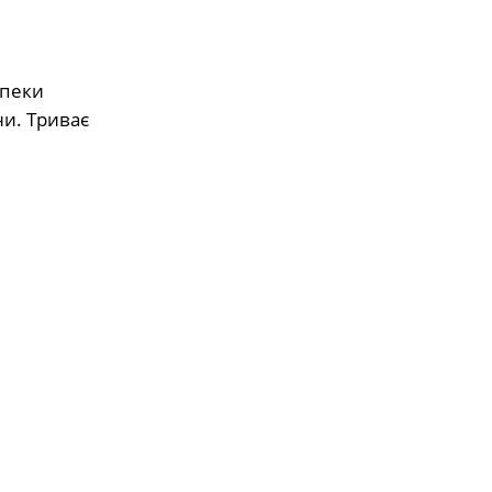
зпеки
ни. Триває