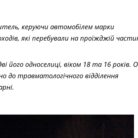
житель, керуючи автомобілем марки
оходів, які перебували на проїжджій части
 його односелиці, віком 18 та 16 років. 
но до травматологічного відділення
арні.