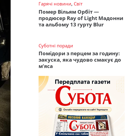
Гарячі новини
,
Світ
Помер Вільям Орбіт —
продюсер Ray of Light Мадонни
та альбому 13 гурту Blur
Суботні поради
Помідори з перцем за годину:
закуска, яка чудово смакує до
м’яса