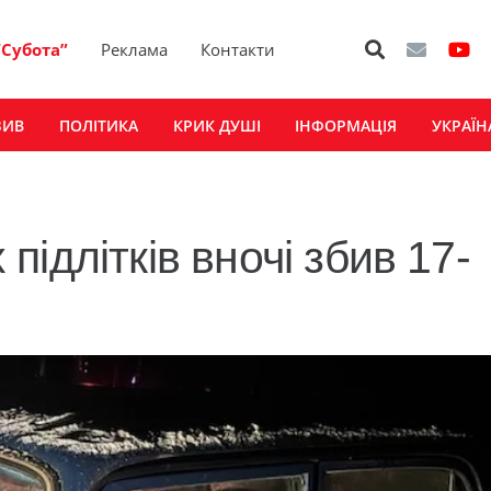
“Субота”
Реклама
Контакти
ЗИВ
ПОЛІТИКА
КРИК ДУШІ
ІНФОРМАЦІЯ
УКРАЇН
ідлітків вночі збив 17-