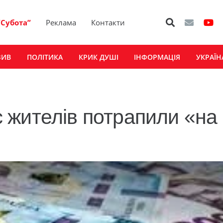
“Субота”
Реклама
Контакти
ЗИВ
ПОЛІТИКА
КРИК ДУШІ
ІНФОРМАЦІЯ
УКРАЇН
 жителів потрапили «на