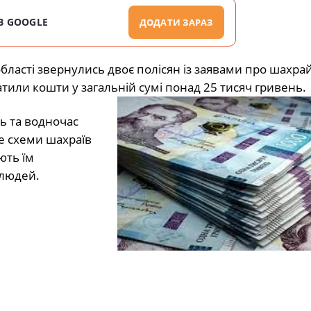
В GOOGLE
ДОДАТИ ЗАРАЗ
області звернулись двоє полісян із заявами про шахра
тили кошти у загальній сумі понад 25 тисяч гривень.
ь та водночас
е схеми шахраїв
ють їм
 людей.