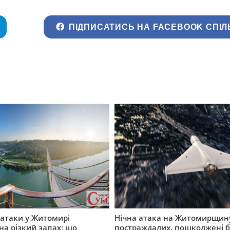
ПІДПИСАТИСЬ НА FACEBOOK СПІЛ
ї атаки у Житомирі
Нічна атака на Житомирщину
на різкий запах: що
постраждалих, пошкоджені б