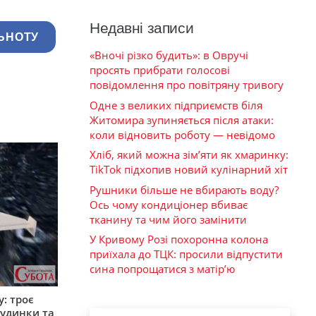
Недавні записи
ЬНОТУ
«Вночі різко будить»: в Овручі
просять прибрати голосові
повідомлення про повітряну тривогу
Одне з великих підприємств біля
Житомира зупиняється після атаки:
коли відновить роботу — невідомо
Хліб, який можна зім’яти як хмаринку:
TikTok підхопив новий кулінарний хіт
Рушники більше не вбирають воду?
Ось чому кондиціонер вбиває
тканину та чим його замінити
У Кривому Розі похоронна колона
приїхала до ТЦК: просили відпустити
сина попрощатися з матір’ю
: троє
удинки та