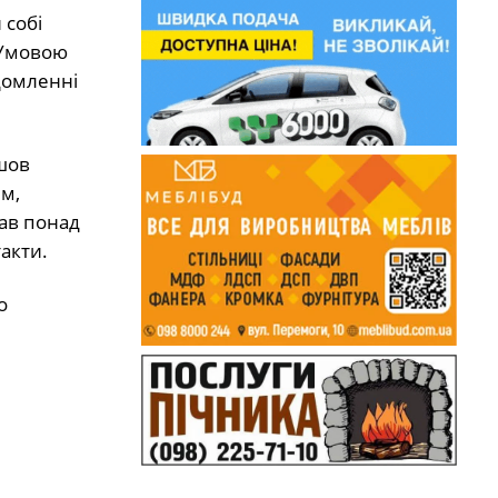
 собі
 Умовою
домленні
шов
м,
зав понад
такти.
о