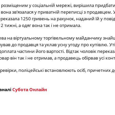
 розміщеним у соціальній мережі, вирішила придбати
к вона зв’язалася у приватній переписці з продавцем.
ереказала 1250 гривень на рахунок, наданий їй у пові
тижні, а одяг вона так і не отримала.
чева на віртуальному торгівельному майданчику знай
вав до продавця та уклав усну угоду про купівлю. Уті
оплата частини його вартості. Відтак чоловік перека
вар він так і не отримав, а продавець обірвав усі кон
ревірки, поліцейські встановлюють осіб, причетних д
аналі
Субота Онлайн