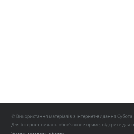
© Використання матеріалів з інтернет-видання Субота 
Для інтернет-видань обов’язкове пряме, відкрите для 
Умови договору оферти