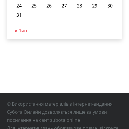
24
25
26
27
28
29
30
31
« Лип
© Використання матеріалів з інтернет-видання
Субота Онлайн дозволяється лише за умови
посилання на сайт subota.online
Для інтернет-видань обов’язкове пряме, відкрите