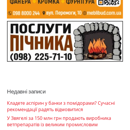
Недавні записи
Кладете аспірин у банки з помідорами? Сучасні
рекомендації радять відмовитися
У Звягелі за 150 млн грн продають виробника
ветпрепаратів із великим промисловим