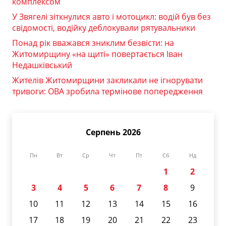
комплексом
У Звягелі зіткнулися авто і мотоцикл: водій був без
свідомості, водійку деблокували рятувальники
Понад рік вважався зниклим безвісти: на
Житомирщину «на щиті» повертається Іван
Недашківський
Жителів Житомирщини закликали не ігнорувати
тривоги: ОВА зробила термінове попередження
Серпень 2026
Пн
Вт
Ср
Чт
Пт
Сб
Нд
1
2
3
4
5
6
7
8
9
10
11
12
13
14
15
16
17
18
19
20
21
22
23