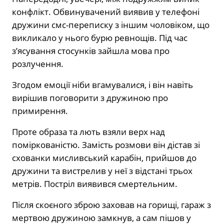
конфлікт. Обвинувачений виявив у телефоні
дружини смс-переписку з іншим чоловіком, що
викликало у нього бурю ревнощів. Під час
з’ясування стосунків зайшла мова про
розлучення.
Згодом емоції ніби вгамувалися, і він навіть
вирішив поговорити з дружиною про
примирення.
Проте образа та лють взяли верх над
поміркованістю. Замість розмови він дістав зі
схованки мисливський карабін, прийшов до
дружини та вистрелив у неї з відстані трьох
метрів. Постріл виявився смертельним.
Після скоєного зброю заховав на горищі, гараж з
мертвою дружиною замкнув, а сам пішов у