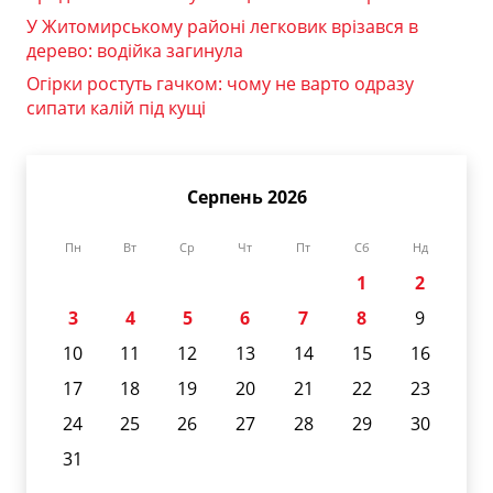
У Житомирському районі легковик врізався в
дерево: водійка загинула
Огірки ростуть гачком: чому не варто одразу
сипати калій під кущі
Серпень 2026
Пн
Вт
Ср
Чт
Пт
Сб
Нд
1
2
3
4
5
6
7
8
9
10
11
12
13
14
15
16
17
18
19
20
21
22
23
24
25
26
27
28
29
30
31