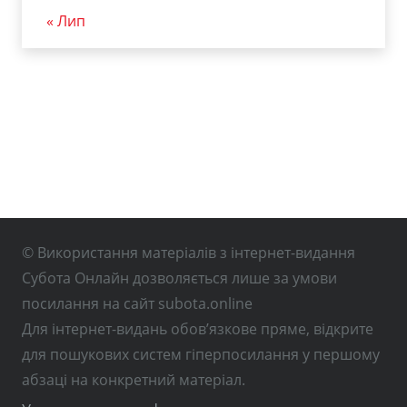
« Лип
© Використання матеріалів з інтернет-видання
Субота Онлайн дозволяється лише за умови
посилання на сайт subota.online
Для інтернет-видань обов’язкове пряме, відкрите
для пошукових систем гіперпосилання у першому
абзаці на конкретний матеріал.