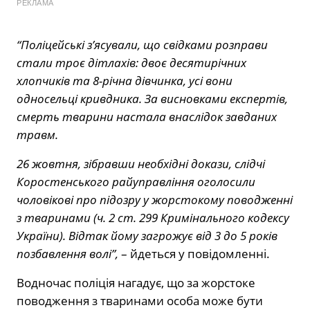
РЕКЛАМА
“Поліцейські з’ясували, що свідками розправи
стали троє дітлахів: двоє десятирічних
хлопчиків та 8-річна дівчинка, усі вони
односельці кривдника. За висновками експертів,
смерть тварини настала внаслідок завданих
травм.
26 жовтня, зібравши необхідні докази, слідчі
Коростенського райуправління оголосили
чоловікові про підозру у жорстокому поводженні
з тваринами (ч. 2 ст. 299 Кримінального кодексу
України). Відтак йому загрожує від 3 до 5 років
позбавлення волі”,
– йдеться у повідомленні.
Водночас поліція нагадує, що за жорстоке
поводження з тваринами особа може бути