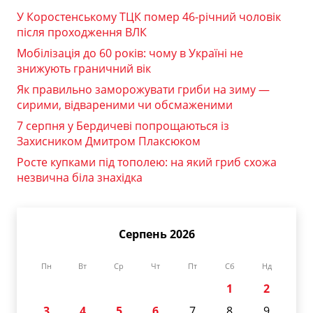
У Коростенському ТЦК помер 46-річний чоловік
після проходження ВЛК
Мобілізація до 60 років: чому в Україні не
знижують граничний вік
Як правильно заморожувати гриби на зиму —
сирими, відвареними чи обсмаженими
7 серпня у Бердичеві попрощаються із
Захисником Дмитром Плаксюком
Росте купками під тополею: на який гриб схожа
незвична біла знахідка
Серпень 2026
Пн
Вт
Ср
Чт
Пт
Сб
Нд
1
2
3
4
5
6
7
8
9