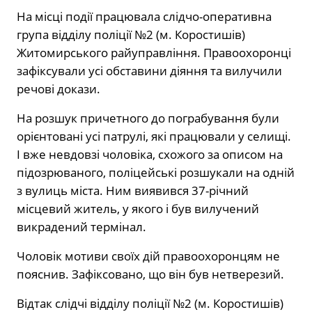
На місці події працювала слідчо-оперативна
група відділу поліції №2 (м. Коростишів)
Житомирського райуправління. Правоохоронці
зафіксували усі обставини діяння та вилучили
речові докази.
На розшук причетного до пограбування були
орієнтовані усі патрулі, які працювали у селищі.
І вже невдовзі чоловіка, схожого за описом на
підозрюваного, поліцейські розшукали на одній
з вулиць міста. Ним виявився 37-річний
місцевий житель, у якого і був вилучений
викрадений термінал.
Чоловік мотиви своїх дій правоохоронцям не
пояснив. Зафіксовано, що він був нетверезий.
Відтак слідчі відділу поліції №2 (м. Коростишів)