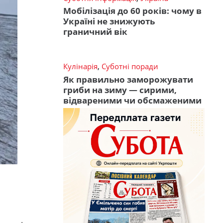
Мобілізація до 60 років: чому в
Україні не знижують
граничний вік
Кулінарія
,
Суботні поради
Як правильно заморожувати
гриби на зиму — сирими,
відвареними чи обсмаженими