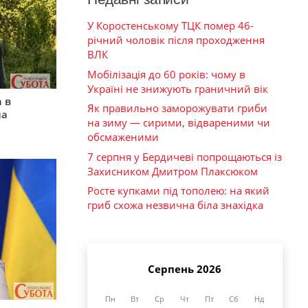
У Коростенському ТЦК помер 46-
річний чоловік після проходження
ВЛК
Мобілізація до 60 років: чому в
Україні не знижують граничний вік
 в
Як правильно заморожувати гриби
на
на зиму — сирими, відвареними чи
обсмаженими
7 серпня у Бердичеві попрощаються із
Захисником Дмитром Плаксюком
Росте купками під тополею: на який
гриб схожа незвична біла знахідка
Серпень 2026
Пн
Вт
Ср
Чт
Пт
Сб
Нд