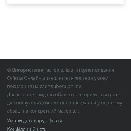
© Використання матеріалів з інтернет-видання
Субота Онлайн дозволяється лише за умови
посилання на сайт subota.online
Для інтернет-видань обов’язкове пряме, відкрите
для пошукових систем гіперпосилання у першому
абзаці на конкретний матеріал.
Умови договору оферти
Конфіденційність