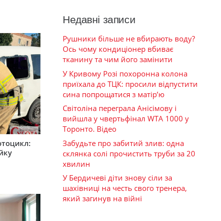
Недавні записи
Рушники більше не вбирають воду?
Ось чому кондиціонер вбиває
тканину та чим його замінити
У Кривому Розі похоронна колона
приїхала до ТЦК: просили відпустити
сина попрощатися з матір’ю
Світоліна переграла Анісімову і
вийшла у чвертьфінал WTA 1000 у
Торонто. Відео
Забудьте про забитий злив: одна
мотоцикл:
ійку
склянка солі прочистить труби за 20
хвилин
У Бердичеві діти знову сіли за
шахівниці на честь свого тренера,
який загинув на війні