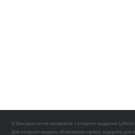
© Використання матеріалів з інтернет-видання Субота 
Для інтернет-видань обов’язкове пряме, відкрите для 