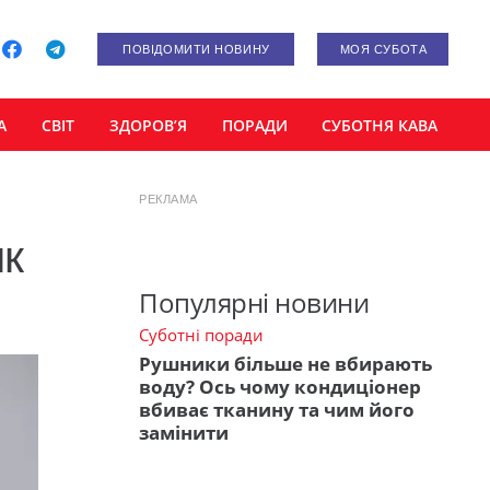
ПОВІДОМИТИ НОВИНУ
МОЯ СУБОТА
А
СВІТ
ЗДОРОВ’Я
ПОРАДИ
СУБОТНЯ КАВА
РЕКЛАМА
як
Популярні новини
Суботні поради
Рушники більше не вбирають
воду? Ось чому кондиціонер
вбиває тканину та чим його
замінити