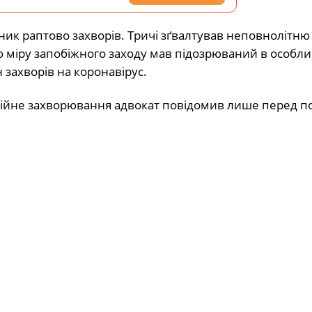
ник раптово захворів. Тричі зґвалтував неповнолітню
ю міру запобіжного заходу мав підозрюваний в особл
 захворів на коронавірус.
кційне захворювання адвокат повідомив лише перед п