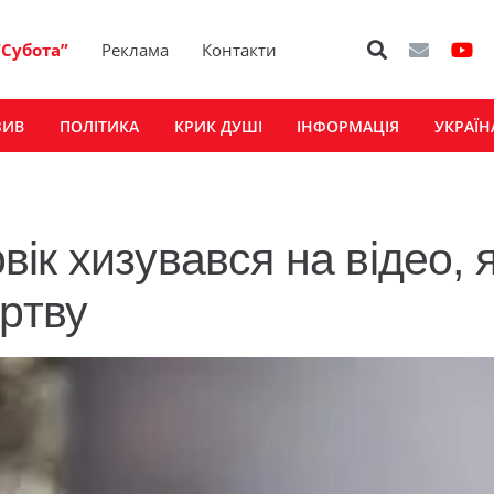
“Субота”
Реклама
Контакти
ЗИВ
ПОЛІТИКА
КРИК ДУШІ
ІНФОРМАЦІЯ
УКРАЇН
к хизувався на відео, 
ертву