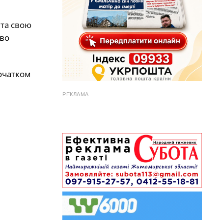
 та свою
иво
очатком
РЕКЛАМА