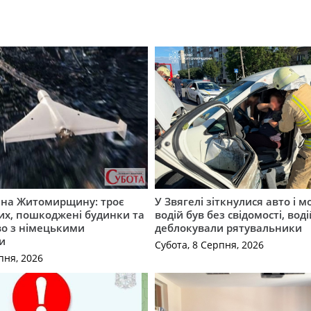
а на Житомирщину: троє
У Звягелі зіткнулися авто і 
их, пошкоджені будинки та
водій був без свідомості, вод
во з німецькими
деблокували рятувальники
и
Субота, 8 Серпня, 2026
пня, 2026