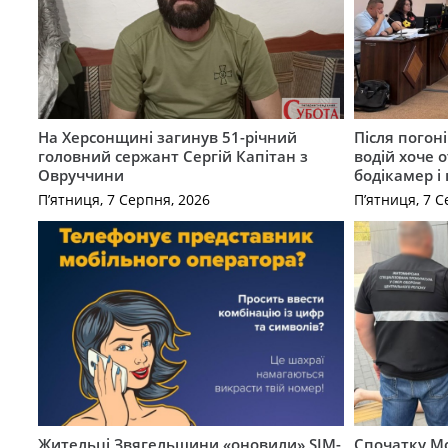
На Херсонщині загинув 51-річний
Після погон
головний сержант Сергій Капітан з
водій хоче 
Овруччини
бодікамер і
П’ятниця, 7 Серпня, 2026
П’ятниця, 7 С
Жительці Звягельщини «оновили» SIM-
Спочатку Мо