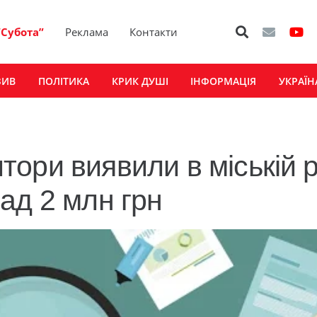
“Субота”
Реклама
Контакти
ЗИВ
ПОЛІТИКА
КРИК ДУШІ
ІНФОРМАЦІЯ
УКРАЇН
ори виявили в міській р
ад 2 млн грн