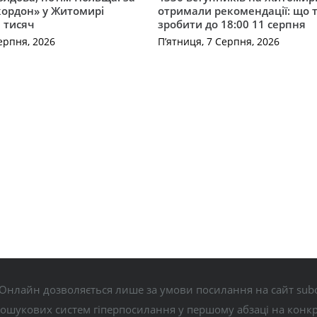
кордон» у Житомирі
отримали рекомендації: що 
 тисяч
зробити до 18:00 11 серпня
ерпня, 2026
П’ятниця, 7 Серпня, 2026
Онлайн дозволяється лише за умови посилання на сайт subo
пошукових систем гіперпосилання у першому абзаці на конк