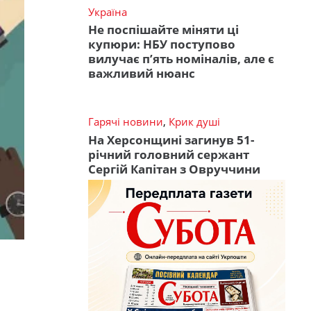
Україна
Не поспішайте міняти ці
купюри: НБУ поступово
вилучає п’ять номіналів, але є
важливий нюанс
Гарячі новини
,
Крик душі
На Херсонщині загинув 51-
річний головний сержант
Сергій Капітан з Овруччини