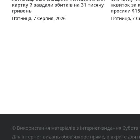
картку й завдали збитків на 31 тисячу
«квиток за 
гривень
просили $15
П’ятниця, 7 Серпня, 2026
П’ятниця, 7 С
© Використання матеріалів з інтернет-видання Субота 
Для інтернет-видань обов’язкове пряме, відкрите для 