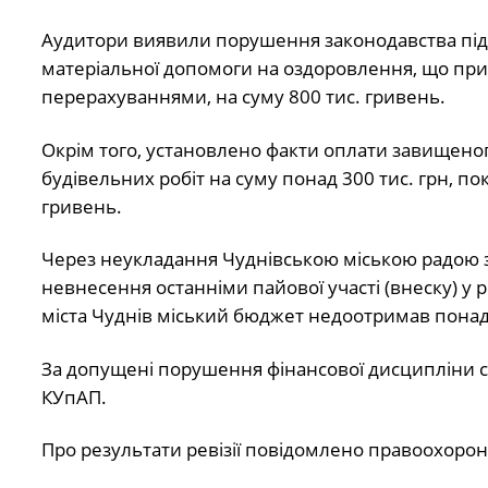
Аудитори виявили порушення законодавства під 
матеріальної допомоги на оздоровлення, що при
перерахуваннями, на суму 800 тис. гривень.
Окрім того, установлено факти оплати завищеног
будівельних робіт на суму понад 300 тис. грн, п
гривень.
Через неукладання Чуднівською міською радою з
невнесення останніми пайової участі (внеску) у 
міста Чуднів міський бюджет недоотримав понад 
За допущені порушення фінансової дисципліни с
КУпАП.
Про результати ревізії повідомлено правоохорон