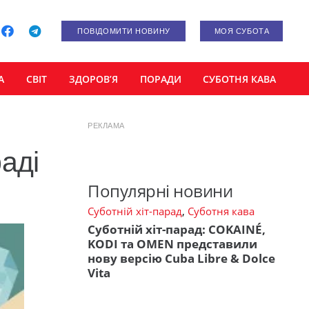
ПОВІДОМИТИ НОВИНУ
МОЯ СУБОТА
А
СВІТ
ЗДОРОВ’Я
ПОРАДИ
СУБОТНЯ КАВА
РЕКЛАМА
аді
Популярні новини
Суботній хіт-парад
,
Суботня кава
Суботній хіт-парад: COKAINÉ,
KODI та OMEN представили
нову версію Cuba Libre & Dolce
Vita