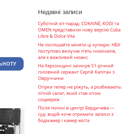
Недавні записи
Суботній хіт-парад: COKAINÉ, KODI та
OMEN представили нову версію Cuba
Libre & Dolce Vita
Не поспішайте міняти ці купюри: НБУ
поступово вилучає п’ять номіналів,
але є важливий нюанс
ЬНОТУ
На Херсонщині загинув 51-річний
головний сержант Сергій Капітан з
Овруччини
Огірки тепер не ріжуть, а розбивають:
літній салат, який став хітом
соцмереж
Після погоні в центрі Бердичева —
суд: водій хоче отримати записи з
бодікамер і камер міста