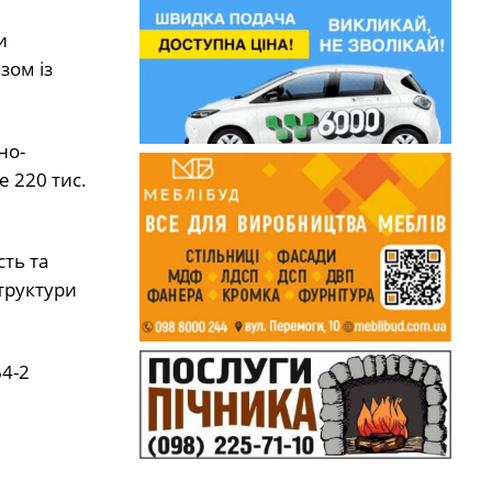
и
зом із
но-
е 220 тис.
ть та
структури
4-2