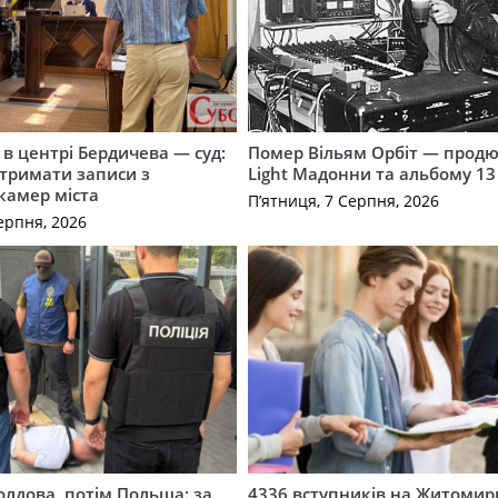
і в центрі Бердичева — суд:
Помер Вільям Орбіт — продю
отримати записи з
Light Мадонни та альбому 13 
 камер міста
П’ятниця, 7 Серпня, 2026
ерпня, 2026
лдова, потім Польща: за
4336 вступників на Житоми